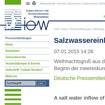
Navigation
Navigation
Mitarbeitende
|
Intranet
|
Impressum
|
Datenschutz
|
Kont
überspringen
überspringen
IOW
/
News
/
Pressemitteilungen
/
Mitteilung
Navigation
Salzwasserein
Pressemitteilungen
überspringen
News
07.01.2015 14:26
Newsletter
Jahresberichte
Weihnachtsgruß aus de
Veranstaltungen & Events
Beginn der meereskun
Zeitschrift "Leibniz Nordost"
Webcam
Deutsche Pressemittei
A salt water inflow o