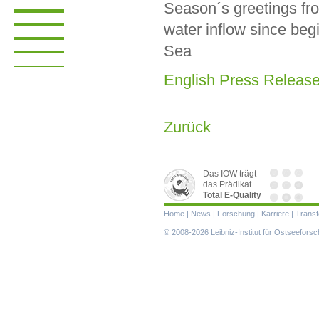
Season´s greetings from
water inflow since beg
Sea
English Press Releas
Zurück
Das IOW trägt
das Prädikat
Total E-Quality
Navigation
Home
|
News
|
Forschung
|
Karriere
|
Transf
überspringen
© 2008-2026 Leibniz-Institut für Ostseefor