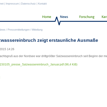
anet
|
Impressum
|
Datenschutz
|
Kontakt
News
/
Pressemitteilungen
/
Mitteilung
zwassereinbruch zeigt erstaunliche Ausmaße
2015 14:26
chtsgruß aus der Nordsee war drittgrößter Salzwassereinbruch seit Beginn der 
150105_presse_Salzwassereinbruch_Januar.pdf
(96,4 KiB)
k