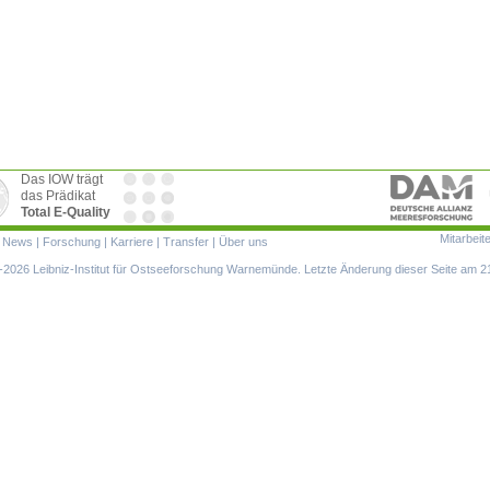
Das IOW trägt
das Prädikat
Total E-Quality
Mitarbeit
ion
|
News
|
Forschung
|
Karriere
|
Transfer
|
Über uns
ringen
2026 Leibniz-Institut für Ostseeforschung Warnemünde. Letzte Änderung dieser Seite am 2