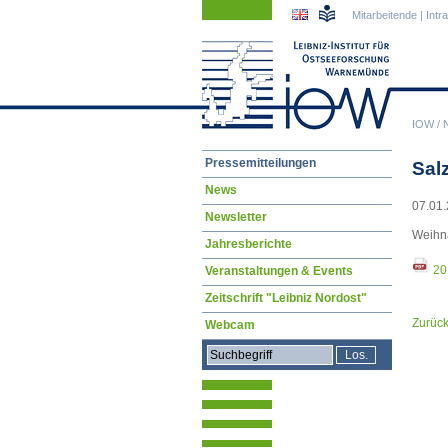
Navigation
Navigation
Mitarbeitende
|
Intr
überspringen
überspringen
IOW
/
Navigation
Pressemitteilungen
Sal
überspringen
News
07.01.
Newsletter
Weihna
Jahresberichte
20
Veranstaltungen & Events
Zeitschrift "Leibniz Nordost"
Zurüc
Webcam