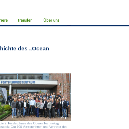
chichte des „Ocean
r die 2. Förderphase des Ocean Technology
tock: Gut 100 Vertreterinnen und Vertreter des