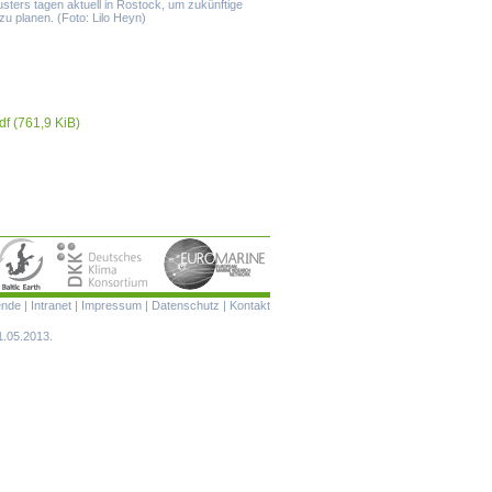
usters tagen aktuell in Rostock, um zukünftige
 zu planen. (Foto: Lilo Heyn)
df
(761,9 KiB)
Navigation
ende
|
Intranet
|
Impressum
|
Datenschutz
|
Kontakt
überspringen
1.05.2013.