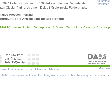
Zukunftscl
r 2024 treffen sich daher gut 100 Vertreterinnen und Vertreter der
Aktivitäten
igten Cluster-Partner zu einem Kick-off für die zweite Förderphase.
ändige Pressemitteilung
ergrößerte Foto-Ansicht bitte auf Bild klicken):
240910_presse_Auftakt_Förderphase_2_Ocean_Technology_Campus_Rostock.p
k
Das IOW trägt
das Prädikat
Total E-Quality
Mitarbeit
ion
|
News
|
Forschung
|
Karriere
|
Transfer
|
Über uns
ringen
2026 Leibniz-Institut für Ostseeforschung Warnemünde. Letzte Änderung dieser Seite am 2