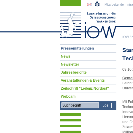
Navigation
Navigation
Mitarbeitende
|
Intr
überspringen
überspringen
IOW
/
Navigation
Pressemitteilungen
Sta
überspringen
News
Tec
Newsletter
09.10.
Jahresberichte
Gemei
Veranstaltungen & Events
Leibni
Univer
Zeitschrift "Leibniz Nordost"
Webcam
Mit Fo
Techno
Innova
Hervo
und Fo
Zukunf
Millio