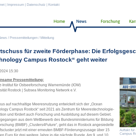
anet
|
Impressum
|
Datenschutz
|
Kontakt
News
/
Pressemitteilungen
/
Mitteilung
rtschuss für zweite Förderphase: Die Erfolgsges
hnology Campus Rostock“ geht weiter
2024 15:30
nsame Pressemitteilung:
z-Institut für Ostseeforschung Warnemünde (IOW)
sität Rostock | Subsea Monitoring Network e.V.
kus auf nachhaltige Meeresnutzung entwickelt sich der „Ocean
logy Campus Rostock“ seit 2021 als Zentrum für Meerestechnologie-
tion und fördert auch Forschung und Ausbildung auf diesem Gebiet.
rgegangen aus dem Wettbewerb des Bundesministeriums für Bildung
rschung (BMBF) „Clusters4Future“, geht das in Rostock angesiedelte
tscluster jetzt mit einer erneuten BMBF-Förderungszusage über 15
Auftakt fü
Campus Ros
nen Euro für drei weitere Jahre in die nächste Runde. Am 9. und 10.