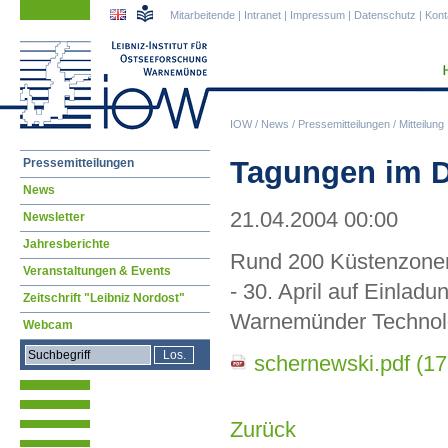
Navigation
Navigation
Mitarbeitende
|
Intranet
|
Impressum
|
Datenschutz
|
Kont
überspringen
überspringen
IOW
/
News
/
Pressemitteilungen
/
Mitteilung
Navigation
Tagungen im 
Pressemitteilungen
überspringen
News
21.04.2004 00:00
Newsletter
Jahresberichte
Rund 200 Küstenzonen
Veranstaltungen & Events
- 30. April auf Einla
Zeitschrift "Leibniz Nordost"
Warnemünder Technolo
Webcam
schernewski.pdf
(17
Zurück