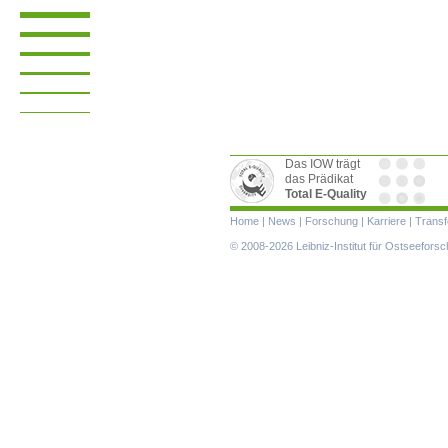
Das IOW trägt
das Prädikat
Total E-Quality
Navigation
Home
|
News
|
Forschung
|
Karriere
|
Transf
überspringen
© 2008-2026 Leibniz-Institut für Ostseefor