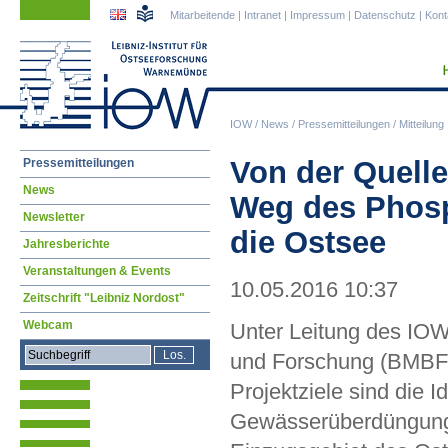
Navigation
Navigation
Mitarbeitende
|
Intranet
|
Impressum
|
Datenschutz
|
Kont
überspringen
überspringen
IOW
/
News
/
Pressemitteilungen
/
Mitteilung
Navigation
Von der Quelle
Pressemitteilungen
überspringen
News
Weg des Phosp
Newsletter
die Ostsee
Jahresberichte
Veranstaltungen & Events
10.05.2016 10:37
Zeitschrift "Leibniz Nordost"
Webcam
Unter Leitung des IOW 
und Forschung (BMBF) 
Projektziele sind die I
Gewässerüberdüngung