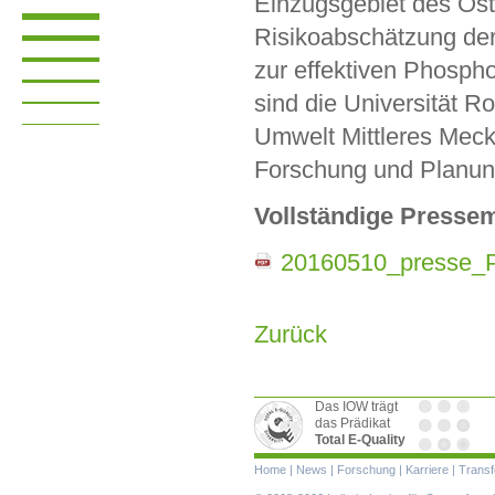
Einzugsgebiet des Ost
Risikoabschätzung de
zur effektiven Phosph
sind die Universität R
Umwelt Mittleres Meckl
Forschung und Planun
Vollständige Pressem
20160510_presse_P
Zurück
Das IOW trägt
das Prädikat
Total E-Quality
Navigation
Home
|
News
|
Forschung
|
Karriere
|
Transf
überspringen