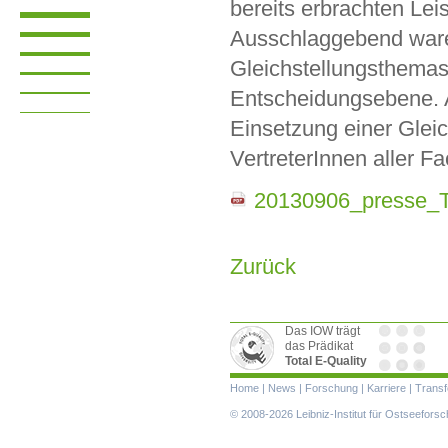
bereits erbrachten Lei
Ausschlaggebend ware
Gleichstellungsthemas
Entscheidungsebene. 
Einsetzung einer Glei
VertreterInnen aller F
20130906_presse_To
Zurück
Das IOW trägt
das Prädikat
Total E-Quality
Navigation
Home
|
News
|
Forschung
|
Karriere
|
Transf
überspringen
© 2008-2026 Leibniz-Institut für Ostseefor