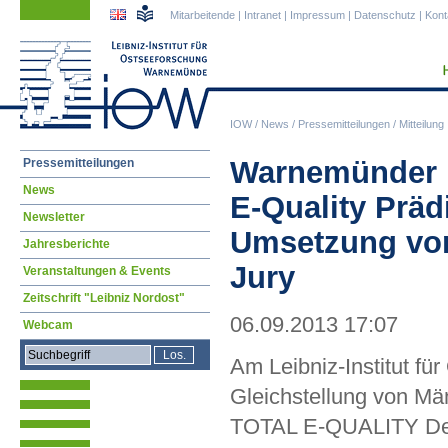
Navigation
Navigation
Mitarbeitende
|
Intranet
|
Impressum
|
Datenschutz
|
Kont
überspringen
überspringen
IOW
/
News
/
Pressemitteilungen
/
Mitteilung
Navigation
Warnemünder M
Pressemitteilungen
überspringen
News
E-Quality Prädi
Newsletter
Umsetzung von
Jahresberichte
Jury
Veranstaltungen & Events
Zeitschrift "Leibniz Nordost"
06.09.2013 17:07
Webcam
Am Leibniz-Institut f
Gleichstellung von M
TOTAL E-QUALITY Deuts