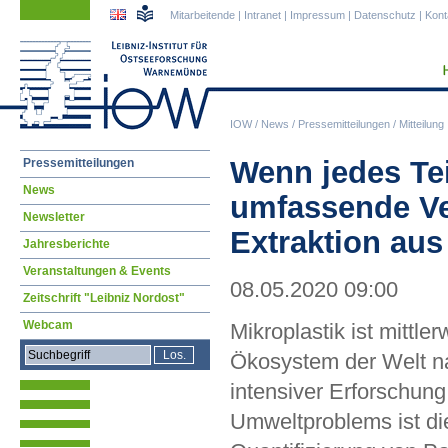
Navigation
Navigation
Mitarbeitende
|
Intranet
|
Impressum
|
Datenschutz
|
Kont
überspringen
überspringen
IOW
/
News
/
Pressemitteilungen
/
Mitteilung
Navigation
Wenn jedes Tei
Pressemitteilungen
überspringen
News
umfassende Ver
Newsletter
Extraktion au
Jahresberichte
Veranstaltungen & Events
08.05.2020 09:00
Zeitschrift "Leibniz Nordost"
Webcam
Mikroplastik ist mittler
Ökosystem der Welt na
intensiver Erforschun
Umweltproblems ist die