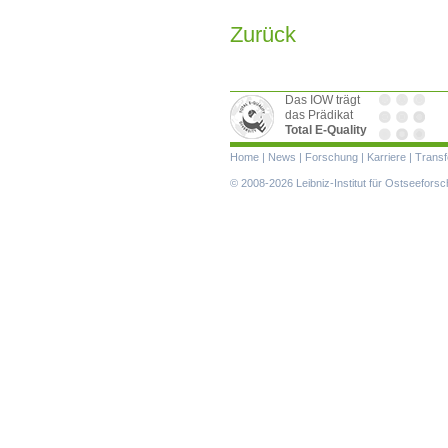
Zurück
Das IOW trägt
das Prädikat
Total E-Quality
Navigation
Home
|
News
|
Forschung
|
Karriere
|
Transf
überspringen
© 2008-2026 Leibniz-Institut für Ostseefor