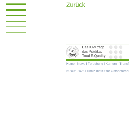
Zurück
Das IOW trägt
das Prädikat
Total E-Quality
Navigation
Home
|
News
|
Forschung
|
Karriere
|
Transf
überspringen
© 2008-2026 Leibniz-Institut für Ostseefor