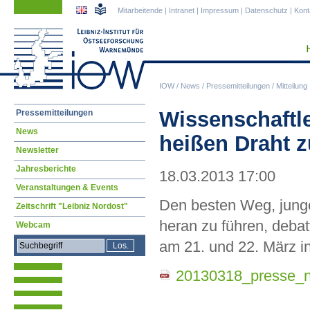
Navigation
Navigation
Mitarbeitende
|
Intranet
|
Impressum
|
Datenschutz
|
Kont
überspringen
überspringen
IOW
/
News
/
Pressemitteilungen
/
Mitteilung
Navigation
Wissenschaftl
Pressemitteilungen
überspringen
News
heißen Draht
Newsletter
Jahresberichte
18.03.2013 17:00
Veranstaltungen & Events
Den besten Weg, jung
Zeitschrift "Leibniz Nordost"
heran zu führen, deba
Webcam
am 21. und 22. März 
20130318_presse_