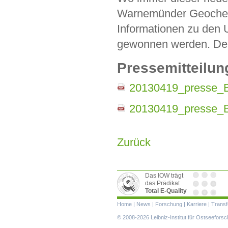
Warnemünder Geochemi
Informationen zu den
gewonnen werden. Der 
Pressemitteilun
20130419_presse_
20130419_presse_
Zurück
Das IOW trägt
das Prädikat
Total E-Quality
Navigation
Home
|
News
|
Forschung
|
Karriere
|
Transf
überspringen
© 2008-2026 Leibniz-Institut für Ostseefor