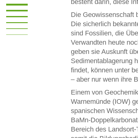
besteht darin, diese In
Die Geowissenschaft b
Die sicherlich bekann
sind Fossilien, die Üb
Verwandten heute noc
geben sie Auskunft üb
Sedimentablagerung he
findet, können unter b
– aber nur wenn ihre 
Einem von Geochemiker
Warnemünde (IOW) gel
spanischen Wissenscha
BaMn-Doppelkarbonats
Bereich des Landsort-