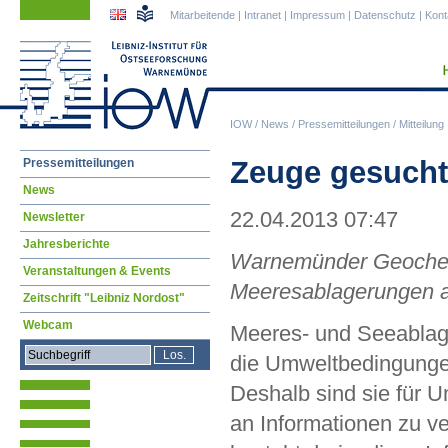
Navigation
Navigation
Mitarbeitende
|
Intranet
|
Impressum
|
Datenschutz
|
Kont
überspringen
überspringen
IOW
/
News
/
Pressemitteilungen
/
Mitteilung
Navigation
Zeuge gesuch
Pressemitteilungen
überspringen
News
22.04.2013 07:47
Newsletter
Jahresberichte
Warnemünder Geochemi
Veranstaltungen & Events
Meeresablagerungen a
Zeitschrift "Leibniz Nordost"
Webcam
Meeres- und Seeablage
die Umweltbedingungen
Deshalb sind sie für U
an Informationen zu 