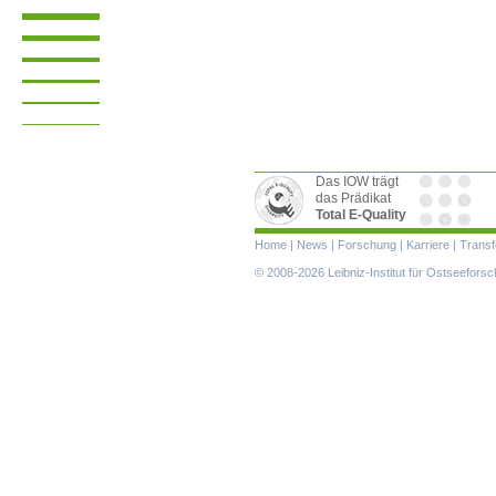
Das IOW trägt
das Prädikat
Total E-Quality
Navigation
Home
|
News
|
Forschung
|
Karriere
|
Transf
überspringen
© 2008-2026 Leibniz-Institut für Ostseefor