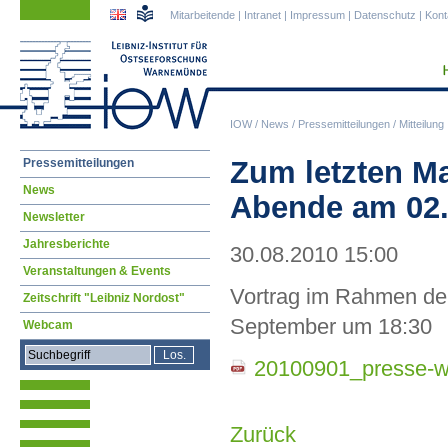
Navigation
Navigation
Mitarbeitende
|
Intranet
|
Impressum
|
Datenschutz
|
Kont
überspringen
überspringen
IOW
/
News
/
Pressemitteilungen
/
Mitteilung
Navigation
Zum letzten M
Pressemitteilungen
überspringen
News
Abende am 02.
Newsletter
Jahresberichte
30.08.2010 15:00
Veranstaltungen & Events
Vortrag im Rahmen de
Zeitschrift "Leibniz Nordost"
September um 18:30
Webcam
20100901_presse-w
Zurück