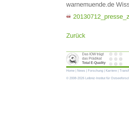
warnemuende.de Wisse
20130712_presse_z
Zurück
Das IOW trägt
das Prädikat
Total E-Quality
Navigation
Home
|
News
|
Forschung
|
Karriere
|
Transf
überspringen
© 2008-2026 Leibniz-Institut für Ostseefor