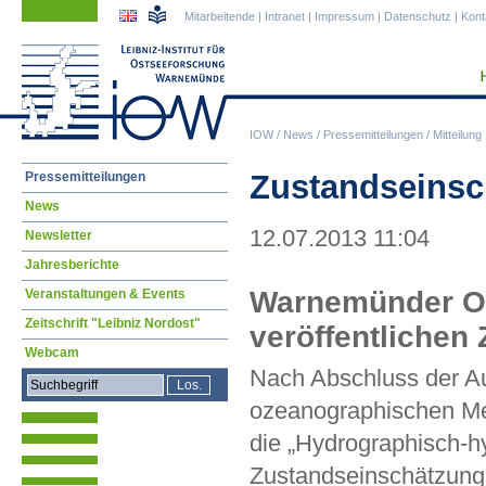
Navigation
Navigation
Mitarbeitende
|
Intranet
|
Impressum
|
Datenschutz
|
Kont
überspringen
überspringen
IOW
/
News
/
Pressemitteilungen
/
Mitteilung
Navigation
Zustandseinsc
Pressemitteilungen
überspringen
News
12.07.2013 11:04
Newsletter
Jahresberichte
Warnemünder Os
Veranstaltungen & Events
Zeitschrift "Leibniz Nordost"
veröffentlichen
Webcam
Nach Abschluss der Au
ozeanographischen M
die „Hydrographisch-
Zustandseinschätzung 