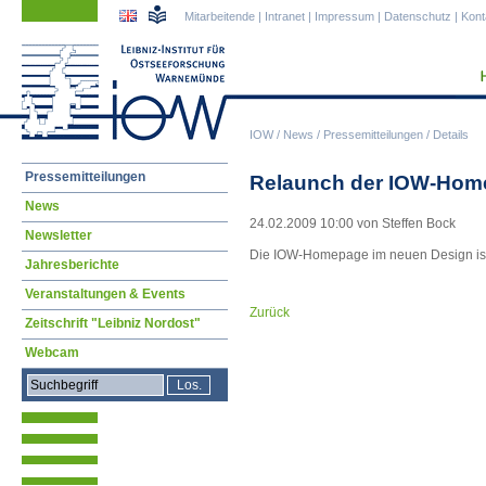
Navigation
Navigation
Mitarbeitende
|
Intranet
|
Impressum
|
Datenschutz
|
Kont
überspringen
überspringen
IOW
/
News
/
Pressemitteilungen
/
Details
Navigation
Pressemitteilungen
Relaunch der IOW-Hom
überspringen
News
24.02.2009 10:00
von Steffen Bock
Newsletter
Die IOW-Homepage im neuen Design ist a
Jahresberichte
Veranstaltungen & Events
Zurück
Zeitschrift "Leibniz Nordost"
Webcam