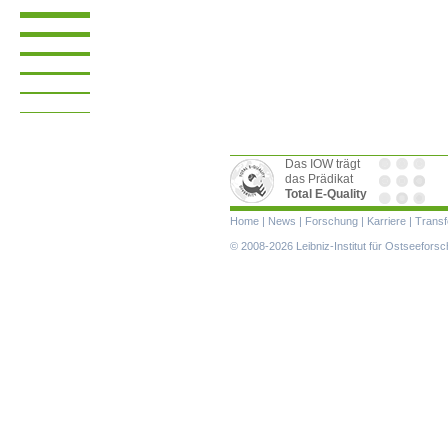
Das IOW trägt
das Prädikat
Total E-Quality
Navigation
Home
|
News
|
Forschung
|
Karriere
|
Transf
überspringen
© 2008-2026 Leibniz-Institut für Ostseefor