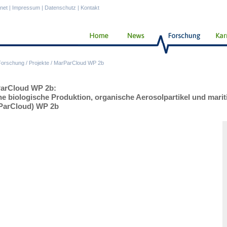
anet
|
Impressum
|
Datenschutz
|
Kontakt
Forschung
/
Projekte
/
MarParCloud WP 2b
arCloud WP 2b:
ne biologische Produktion, organische Aerosolpartikel und mari
ParCloud) WP 2b