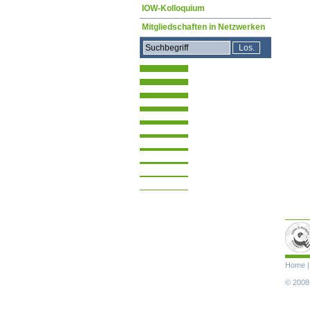
IOW-Kolloquium
Mitgliedschaften in Netzwerken
Navigat
Home
übersp
© 2008-