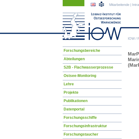
Navigation
Navigation
Mitarbeitende
|
Intr
überspringen
überspringen
IOW
/
Navigation
Forschungsbereiche
MarP
überspringen
Abteilungen
Mari
(Mar
S2B - Flachwasserprozesse
Ostsee-Monitoring
Lehre
Projekte
Publikationen
Datenportal
Forschungsschiffe
Forschungsinfrastruktur
Forschungstaucher