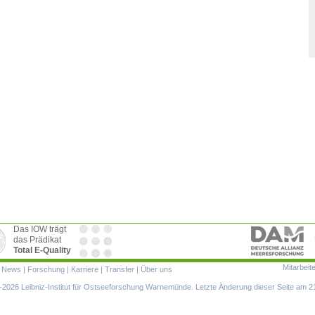
Das IOW trägt
das Prädikat
Total E-Quality
Mitarbeit
ion
|
News
|
Forschung
|
Karriere
|
Transfer
|
Über uns
ringen
2026 Leibniz-Institut für Ostseeforschung Warnemünde. Letzte Änderung dieser Seite am 2