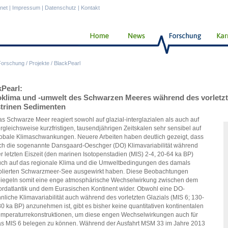
anet
|
Impressum
|
Datenschutz
|
Kontakt
Forschung
/
Projekte
/
BlackPearl
kPearl:
oklima und -umwelt des Schwarzen Meeres während des vorletzte
strinen Sedimenten
s Schwarze Meer reagiert sowohl auf glazial-interglazialen als auch auf
rgleichsweise kurzfristigen, tausendjährigen Zeitskalen sehr sensibel auf
obale Klimaschwankungen. Neuere Arbeiten haben deutlich gezeigt, dass
ch die sogenannte Dansgaard-Oeschger (DO) Klimavariabilität während
r letzten Eiszeit (den marinen Isotopenstadien (MIS) 2-4, 20-64 ka BP)
ch auf das regionale Klima und die Umweltbedingungen des damals
olierten Schwarzmeer-See ausgewirkt haben. Diese Beobachtungen
iegeln somit eine enge atmosphärische Wechselwirkung zwischen dem
rdatlantik und dem Eurasischen Kontinent wider. Obwohl eine DO-
nliche Klimavariabilität auch während des vorletzten Glazials (MIS 6; 130-
0 ka BP) anzunehmen ist, gibt es bisher keine quantitativen kontinentalen
mperaturrekonstruktionen, um diese engen Wechselwirkungen auch für
s MIS 6 belegen zu können. Während der Ausfahrt MSM 33 im Jahre 2013