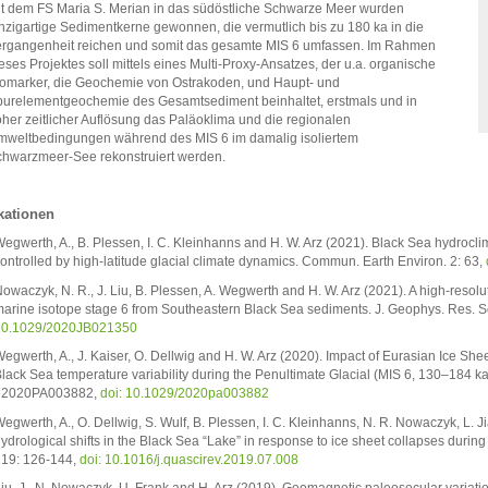
t dem FS Maria S. Merian in das südöstliche Schwarze Meer wurden
nzigartige Sedimentkerne gewonnen, die vermutlich bis zu 180 ka in die
rgangenheit reichen und somit das gesamte MIS 6 umfassen. Im Rahmen
eses Projektes soll mittels eines
Multi-Proxy-Ansatzes,
der u.a. organische
omarker, die Geochemie von Ostrakoden, und Haupt- und
urelementgeochemie des Gesamtsediment beinhaltet,
erstmals und in
her zeitlicher Auflösung das Paläoklima und die regionalen
weltbedingungen während des MIS 6 im damalig isoliertem
hwarzmeer-See rekonstruiert werden.
kationen
egwerth, A., B. Plessen, I. C. Kleinhanns and H. W. Arz (2021). Black Sea hydrocl
ontrolled by high-latitude glacial climate dynamics. Commun. Earth Environ. 2: 63,
owaczyk, N. R., J. Liu, B. Plessen, A. Wegwerth and H. W. Arz (2021). A high-resolut
arine isotope stage 6 from Southeastern Black Sea sediments. J. Geophys. Res. 
10.1029/2020JB021350
egwerth, A., J. Kaiser, O. Dellwig and H. W. Arz (2020). Impact of Eurasian Ice She
lack Sea temperature variability during the Penultimate Glacial (MIS 6, 130–184 k
e2020PA003882,
doi: 10.1029/2020pa003882
egwerth, A., O. Dellwig, S. Wulf, B. Plessen, I. C. Kleinhanns, N. R. Nowaczyk, L. J
ydrological shifts in the Black Sea “Lake” in response to ice sheet collapses durin
19: 126-144,
doi: 10.1016/j.quascirev.2019.07.008