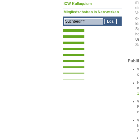
mi
IOW-Kolloquium
ei
Mitgliedschaften in Netzwerken
Ve
di
Bi
Sp
ho
Um
Sc
Publi
W
c
N
m
W
B
W
h
2