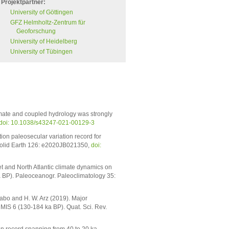
Projektpartner:
University of Göttingen
GFZ Helmholtz-Zentrum für
Geoforschung
University of Heidelberg
University of Tübingen
imate and coupled hydrology was strongly
doi: 10.1038/s43247-021-00129-3
ion paleosecular variation record for
Solid Earth 126: e2020JB021350,
doi:
et and North Atlantic climate dynamics on
a BP). Paleoceanogr. Paleoclimatology 35:
iabo and H. W. Arz (2019). Major
g MIS 6 (130-184 ka BP). Quat. Sci. Rev.