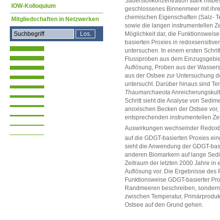
Sauerstoffkonzentration stark mitb
IOW-Kolloquium
geschlossenes Binnenmeer mit ihr
chemischen Eigenschaften (Salz- T
Mitgliedschaften in Netzwerken
sowie die langen instrumentellen Ze
Möglichkeit dar, die Funktionswei
basierten Proxies in redoxsensiti
untersuchen. In einem ersten Schri
Flussproben aus dem Einzugsgebiet
Auflösung, Proben aus der Wasser
aus der Ostsee zur Untersuchung d
untersucht. Darüber hinaus sind T
Thaumarchaeota
Anreicherungskult
Schritt sieht die Analyse von Sedi
anoxischen Becken der Ostsee vor, 
entsprechenden instrumentellen Zeit
Auswirkungen wechselnder Redox
auf die GDGT-basierten Proxies eing
sieht die Anwendung der GDGT-bas
anderen Biomarkern auf lange Sedi
Zeitraum der letzten 2000 Jahre in 
Auflösung vor. Die Ergebnisse des P
Funktionsweise GDGT-basierter Pro
Randmeeren beschreiben, sondern 
zwischen Temperatur, Primärproduk
Ostsee auf den Grund gehen.