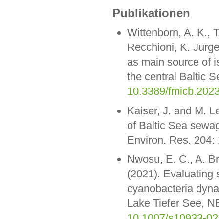
Publikationen
Wittenborn, A. K.,
Recchioni, K. Jürge
as main source of is
the central Baltic 
10.3389/fmicb.202
Kaiser, J. and M. L
of Baltic Sea sewag
Environ. Res. 204:
Nwosu, E. C., A. Br
(2021). Evaluating 
cyanobacteria dyna
Lake Tiefer See, N
10.1007/s10933-02