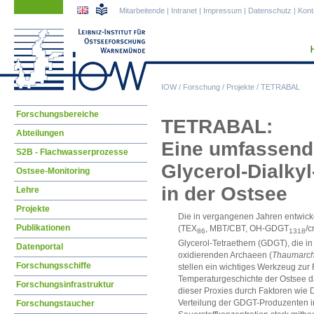
Navigation
Navigation
Mitarbeitende
|
Intranet
|
Impressum
|
Datenschutz
|
Kont
überspringen
überspringen
IOW
/
Forschung
/
Projekte
/
TETRABAL
Navigation
Forschungsbereiche
TETRABAL:
überspringen
Abteilungen
Eine umfassend
S2B - Flachwasserprozesse
Glycerol-Dialkyl
Ostsee-Monitoring
in der Ostsee
Lehre
Projekte
Die in vergangenen Jahren entwick
Publikationen
(TEX
, MBT/CBT, OH-GDGT
/c
86
1318
Glycerol-Tetraethern (GDGT), die 
Datenportal
oxidierenden Archaeen (
Thaumarch
Forschungsschiffe
stellen ein wichtiges Werkzeug zur 
Temperaturgeschichte der Ostsee dar
Forschungsinfrastruktur
dieser Proxies durch Faktoren wie Div
Verteilung der GDGT-Produzenten 
Forschungstaucher