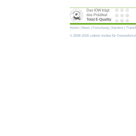
Das IOW trägt
das Prädikat
Total E-Quality
Navigation
Home
|
News
|
Forschung
|
Karriere
|
Transf
überspringen
© 2008-2026 Leibniz-Institut für Ostseefor