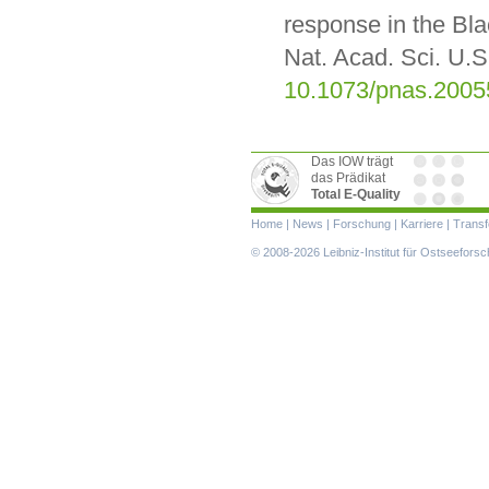
response in the Bla
Nat. Acad. Sci. U.
10.1073/pnas.200
Das IOW trägt
das Prädikat
Total E-Quality
Navigation
Home
|
News
|
Forschung
|
Karriere
|
Transf
überspringen
© 2008-2026 Leibniz-Institut für Ostseefor