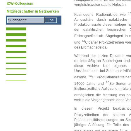
IOW-Kolloquium
vergleichsweise stabile Holozän.
Mitgliedschaften in Netzwerken
1
Kosmogene Radionuklide wie
Atmosphäre durch galaktische 
Produktionssrate dieser Isotope 
der galaktischen kosmischen
Erdmagnetfeld ab. Abgelagert in 
14
und
C daher Proxyzeitreihen von
des Erdmagnetfelds.
Während der letzten Dekaden wu
routinemäßig an Baumringen und 
diese Archive kein eigenes 
Unsicherheiten bei Sonnenaktivität
14
datierte
C Produktionszeitreihe
10
14000 Jahre und
Be Serien au
Eisfluss zeitliche Auflösung in äl
ermöglichen die Messung von pa
weit in die Vergangenheit, ohne Verl
In diesem Projekt beabsichti
Proxyzeitreihen der solaren 
Paläointensitätsmessungen an Se
jähriger Auflösung für Teile des 
10