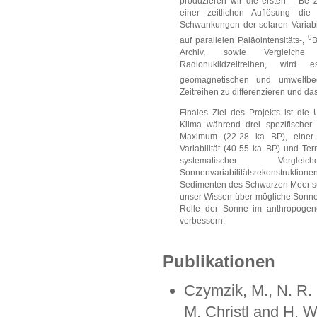
produzieren wir die ersten
Be Z
einer zeitlichen Auflösung die 
Schwankungen der solaren Variabil
9
auf parallelen Paläointensitäts-,
B
Archiv, sowie Vergleich
Radionuklidzeitreihen, wir
geomagnetischen und umweltbe
Zeitreihen zu differenzieren und das
Finales Ziel des Projekts ist die
Klima während drei spezifischer
Maximum (22-28 ka BP), einer 
Variabilität (40-55 ka BP) und Ter
systematischer Vergl
Sonnenvariabilitätsrekonstruk
Sedimenten des Schwarzen Meer sel
unser Wissen über mögliche Sonn
Rolle der Sonne im anthropogen
verbessern.
Publikationen
Czymzik, M., N. R.
M. Christl and H. W