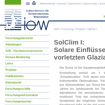
Navigation
Navigation
Mitarbeitende
|
Intranet
|
Impressum
|
Datenschutz
|
Kont
überspringen
überspringen
IOW
/
Forschung
/
Projekte
/
SolClim I
Navigation
Forschungsbereiche
SolClim I:
überspringen
Abteilungen
Solare Einflüsse
S2B - Flachwasserprozesse
vorletzten Glazi
Ostsee-Monitoring
Lehre
Die Sonne ist der Hauptenergielief
Projekte
Einstrahlung variiert um 
Publikationen
‚Schwabezyklus‘. Trotz dieser e
instrumentelle Observationen, Pa
Datenportal
aus Klimamodellen auf Sonne-Kl
Forschungsschiffe
Jahren bis Jahrtausende hin. D
Interaktionen mit verschiedenen
Forschungsinfrastruktur
modifiziert. Trotz der vorhande
Verständnis der möglichen Sonn
Forschungstaucher
Hauptgrund dafür ist der fast auss