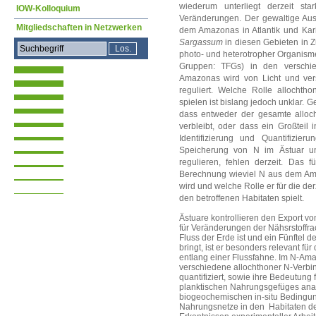
wiederum unterliegt derzeit st
IOW-Kolloquium
Veränderungen. Der gewaltige Au
Mitgliedschaften in Netzwerken
dem Amazonas in Atlantik und Kari
Sargassum
in diesen Gebieten in 
photo- und heterotropher Organisme
Gruppen: TFGs) in den verschi
Amazonas wird von Licht und vers
reguliert. Welche Rolle allochth
spielen ist bislang jedoch unklar. 
dass entweder der gesamte alloc
verbleibt, oder dass ein Großteil 
Identifizierung und Quantifizi
Speicherung von N im Ästuar u
regulieren, fehlen derzeit. Das 
Berechnung wieviel N aus dem Ama
wird und welche Rolle er für die de
den betroffenen Habitaten spielt.
Ästuare kontrollieren den Export vo
für Veränderungen der Nähsrstoffr
Fluss der Erde ist und ein Fünftel 
bringt, ist er besonders relevant fü
entlang einer Flussfahne. Im N-Ama
verschiedene allochthoner N-Verb
quantifiziert, sowie ihre Bedeutung 
planktischen Nahrungsgefüges anal
biogeochemischen in-situ Bedingung
Nahrungsnetze in den Habitaten d