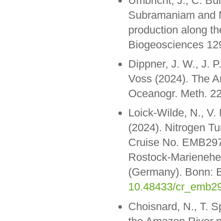
Umbricht, J., C. Bur
Subramaniam and M.
production along t
Biogeosciences 1
Dippner, J. W., J.
Voss (2024). The A
Oceanogr. Meth. 22
Loick-Wilde, N., V.
(2024). Nitrogen T
Cruise No. EMB29
Rostock-Marienehe
(Germany). Bonn: 
10.48433/cr_emb2
Choisnard, N., T. Sp