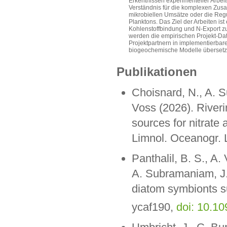
Erkentnissen experimenteller Arbei
Verständnis für die komplexen Zus
mikrobiellen Umsätze oder die Regu
Planktons. Das Ziel der Arbeiten is
Kohlenstoffbindung und N-Export zu
werden die empirischen Projekt-Da
Projektpartnern in implementierbar
biogeochemische Modelle übersetzt
Publikationen
Choisnard, N., A. 
Voss (2026). Riverin
sources for nitrate
Limnol. Oceanogr. 
Panthalil, B. S., A
A. Subramaniam, J.
diatom symbionts s
ycaf190,
doi: 10.1