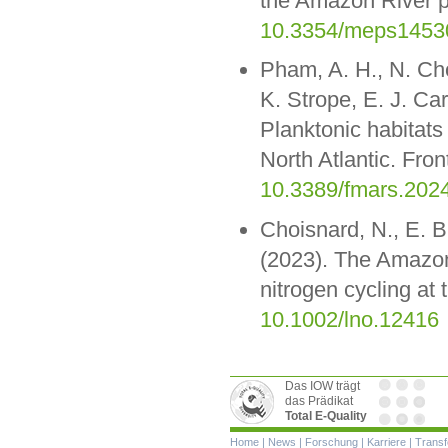
the Amazon River p
10.3354/meps1453
Pham, A. H., N. Ch
K. Strope, E. J. Ca
Planktonic habitats
North Atlantic. Fro
10.3389/fmars.202
Choisnard, N., E. B
(2023). The Amazon 
nitrogen cycling at
10.1002/lno.12416
Das IOW trägt
das Prädikat
Total E-Quality
Navigation
Home
|
News
|
Forschung
|
Karriere
|
Transf