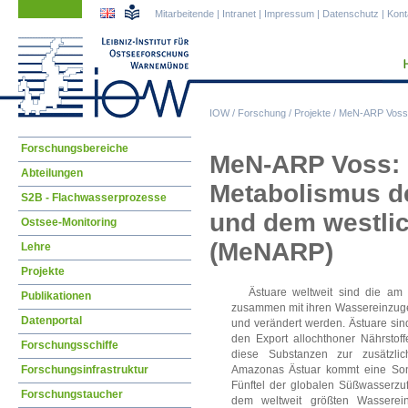
Navigation
Navigation
Mitarbeitende
|
Intranet
|
Impressum
|
Datenschutz
|
Kont
überspringen
überspringen
IOW
/
Forschung
/
Projekte
/
MeN-ARP Voss
Navigation
Forschungsbereiche
MeN-ARP Voss:
überspringen
Abteilungen
Metabolismus de
S2B - Flachwasserprozesse
und dem westlic
Ostsee-Monitoring
(MeNARP)
Lehre
Projekte
Ästuare weltweit sind die am
Publikationen
zusammen mit ihren Wassereinzuge
Datenportal
und verändert werden. Ästuare sind 
den Export allochthoner Nährstof
Forschungsschiffe
diese Substanzen zur zusätzli
Amazonas Ästuar kommt eine Sond
Forschungsinfrastruktur
Fünftel der globalen Süßwasserzuf
Forschungstaucher
dem weltweit größten Wasserei