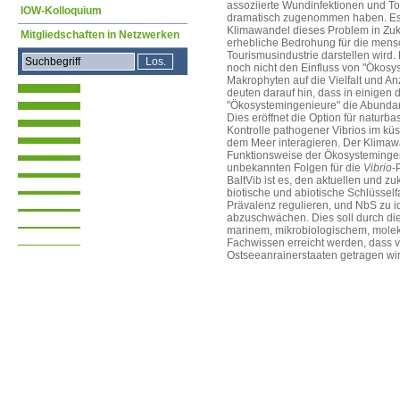
assoziierte Wundinfektionen und T
IOW-Kolloquium
dramatisch zugenommen haben. Es 
Klimawandel dieses Problem in Zuk
Mitgliedschaften in Netzwerken
erhebliche Bedrohung für die mensc
Tourismusindustrie darstellen wird.
noch nicht den Einfluss von "Ökos
Makrophyten auf die Vielfalt und A
deuten darauf hin, dass in einigen
"Ökosystemingenieure" die Abund
Dies eröffnet die Option für naturb
Kontrolle pathogener Vibrios im k
dem Meer interagieren. Der Klimawa
Funktionsweise der Ökosystemingeni
unbekannten Folgen für die
Vibrio
-
BaltVib ist es, den aktuellen und z
biotische und abiotische Schlüssel
Prävalenz regulieren, und NbS zu i
abzuschwächen. Dies soll durch die 
marinem, mikrobiologischem, mole
Fachwissen erreicht werden, dass 
Ostseeanrainerstaaten getragen wir