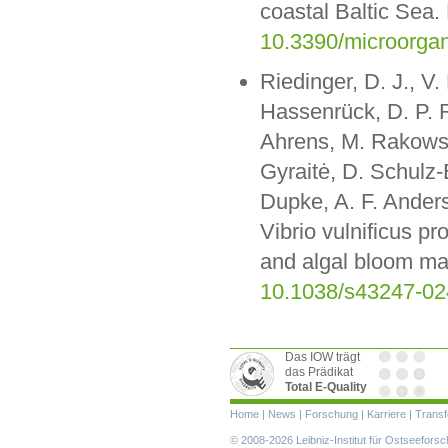
coastal Baltic Sea
10.3390/microorg
Riedinger, D. J., V
Hassenrück, D. P. R
Ahrens, M. Rakowsk
Gyraitė, D. Schulz-
Dupke, A. F. Ander
Vibrio vulnificus pr
and algal bloom m
10.1038/s43247-02
Das IOW trägt
das Prädikat
Total E-Quality
Navigation
Home
|
News
|
Forschung
|
Karriere
|
Transf
überspringen
© 2008-2026 Leibniz-Institut für Ostseefor