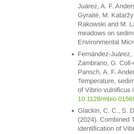
Juárez, A. F. Ande
Gyraitė, M. Kataržy
Rakowski and M. La
meadows on sedimen
Environmental Micr
Fernández-Juárez, V
Zambrano, G. Coll-
Pansch, A. F. Ande
Temperature, sedime
of Vibrio vulnificu
10.1128/mbio.0156
Glackin, C. C., S. 
(2024). Combined 
identification of Vib