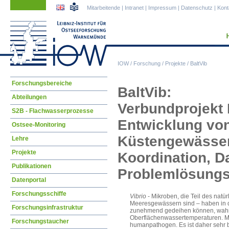
Navigation
Navigation
Mitarbeitende
|
Intranet
|
Impressum
|
Datenschutz
|
Kont
überspringen
überspringen
IOW
/
Forschung
/
Projekte
/
BaltVib
Navigation
Forschungsbereiche
BaltVib:
überspringen
Abteilungen
Verbundprojekt 
S2B - Flachwasserprozesse
Entwicklung von
Ostsee-Monitoring
Küstengewässern
Lehre
Projekte
Koordination, 
Publikationen
Problemlösung
Datenportal
Forschungsschiffe
Vibrio
- Mikroben, die Teil des natü
Meeresgewässern sind – haben in d
Forschungsinfrastruktur
zunehmend gedeihen können, wahrs
Oberflächenwassertemperaturen. 
Forschungstaucher
humanpathogen. Es ist daher sehr 