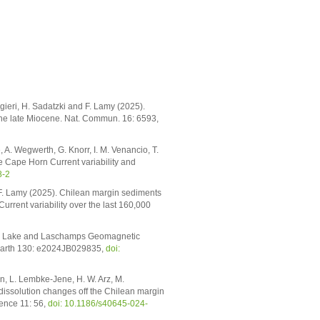
gieri, H. Sadatzki and F. Lamy (2025).
the late Miocene. Nat. Commun. 16: 6593,
, A. Wegwerth, G. Knorr, I. M. Venancio, T.
e Cape Horn Current variability and
8-2
nd F. Lamy (2025). Chilean margin sediments
urrent variability over the last 160,000
ono Lake and Laschamps Geomagnetic
 Earth 130: e2024JB029835,
doi:
n, L. Lembke-Jene, H. W. Arz, M.
issolution changes off the Chilean margin
ience 11: 56,
doi: 10.1186/s40645-024-