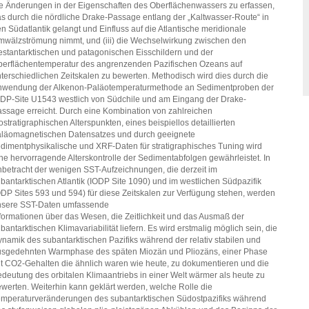
e Änderungen in der Eigenschaften des Oberflächenwassers zu erfassen,
s durch die nördliche Drake-Passage entlang der „Kaltwasser-Route“ in
n Südatlantik gelangt und Einfluss auf die Atlantische meridionale
wälzströmung nimmt, und (iii) die Wechselwirkung zwischen den
stantarktischen und patagonischen Eisschildern und der
erflächentemperatur des angrenzenden Pazifischen Ozeans auf
terschiedlichen Zeitskalen zu bewerten. Methodisch wird dies durch die
nwendung der Alkenon-Paläotemperaturmethode an Sedimentproben der
DP-Site U1543 westlich von Südchile und am Eingang der Drake-
ssage erreicht. Durch eine Kombination von zahlreichen
ostratigraphischen Alterspunkten, eines beispiellos detaillierten
läomagnetischen Datensatzes und durch geeignete
dimentphysikalische und XRF-Daten für stratigraphisches Tuning wird
ne hervorragende Alterskontrolle der Sedimentabfolgen gewährleistet. In
betracht der wenigen SST-Aufzeichnungen, die derzeit im
bantarktischen Atlantik (IODP Site 1090) und im westlichen Südpazifik
DP Sites 593 und 594) für diese Zeitskalen zur Verfügung stehen, werden
nsere SST-Daten umfassende
formationen über das Wesen, die Zeitlichkeit und das Ausmaß der
bantarktischen Klimavariabilität liefern. Es wird erstmalig möglich sein, die
namik des subantarktischen Pazifiks während der relativ stabilen und
sgedehnten Warmphase des späten Miozän und Pliozäns, einer Phase
t CO2-Gehalten die ähnlich waren wie heute, zu dokumentieren und die
deutung des orbitalen Klimaantriebs in einer Welt wärmer als heute zu
werten. Weiterhin kann geklärt werden, welche Rolle die
mperaturveränderungen des subantarktischen Südostpazifiks während