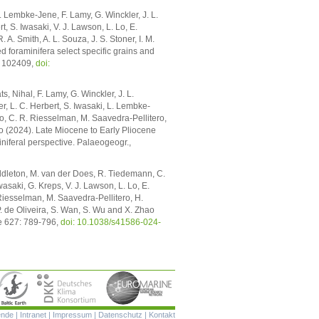
L. Lembke-Jene, F. Lamy, G. Winckler, J. L.
, S. Iwasaki, V. J. Lawson, L. Lo, E.
 A. Smith, A. L. Souza, J. S. Stoner, I. M.
foraminifera select specific grains and
2: 102409,
doi:
s, Nihal, F. Lamy, G. Winckler, J. L.
r, L. C. Herbert, S. Iwasaki, L. Lembke-
elo, C. R. Riesselman, M. Saavedra-Pellitero,
Zhao (2024). Late Miocene to Early Pliocene
niferal perspective. Palaeogeogr.,
Middleton, M. van der Does, R. Tiedemann, C.
asaki, G. Kreps, V. J. Lawson, L. Lo, E.
 Riesselman, M. Saavedra-Pellitero, H.
. P. de Oliveira, S. Wan, S. Wu and X. Zhao
ure 627: 789-796,
doi: 10.1038/s41586-024-
Navigation
ende
|
Intranet
|
Impressum
|
Datenschutz
|
Kontakt