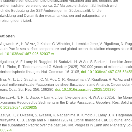
s stufenweisen globalen plio-pleistozänen Abkühlen und des Beginns der
rdhemisphärenvereisung vor ca. 2.7 Ma gespielt haben. Schließlich wird
ch die Bedeutung der SST-Änderungen im Südostpazifik für die
twicklung und Dynamik der westantarktischen und patagonischen
reisung identifiziert.
kationen
egwerth, A., H. W. Arz, J. Kaiser, G. Winckler, L. Lembke-Jene, V. Rigalleau, N. Rug
outh Pacific sea surface temperature and global ocean circulation changes since 
oi: 10.1038/s41467-025-62037-w
igalleau, V., F. Lamy, N. Ruggieri, H. Sadatzki, H. W. Arz, S. Barker, L. Lembke-Jene
. L. Pinho, R. Tiedemann and G. Winckler (2025). 790,000 years of millennial-scal
nterhemispheric linkages. Nat. Commun. 16: 3105,
doi: 10.1038/s41467-025-5845
lling, M. T., L. J. Strachan, C. M. Moy, C. R. Riesselman, V. Rigalleau, H. W. Arz a
eveal millennial-scale Patagonian ice sheet fluctuations and Antarctic Circumpolar C
ears. Quat. Sci. Rev. 356: 109280,
doi: 10.1016/j.quascirev.2025.109280
owaczyk, N. R., L. Jiabo, F. Lamy, L. Lembke-Jene and H. W. Arz (2025). The M
xcursions Recorded by Sediments in the Drake Passage. J. Geophys. Res. Solid
10.1029/2024JB029835
asuya, T., Y. Okazaki, S. Iwasaki, K. Nagashima, K. Kimoto, F. Lamy, J. R. Hageman
urayama, C. B. Lange and N. Harada (2024). Orbital timescale CaCO3 burial and d
n the subantarctic Pacific over the past 140 kyr. Progress in Earth and Planetary Sc
00657-4