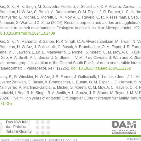
as, S. K., R. K. Singh, M. Saavedra-Pellitero, J. Gottschalk, C. A. Alvarez Zarikian, 
iddleton, H. W. Arz, C. Basak, A. Brombacher, O. M. Esper, J. R. Farmer, L. C. Herbert
alinverno, E. Michel, S. Moretti, C. M. Moy, A. C. Ravelo, C. R. Riesselman, I. Seo, R.
enancio, S. Wan and X. Zhao (2024). Recent deep-sea nematodes and agglutinated 
ioclasts from their environments: Ecological implications. Mar. Micropaleontol. 19
0.1016/j.marmicro.2024.102409
as, S. K., N. Mahanta, B. Sahoo, R. K. Singh, C. A. Alvarez Zarikian, M. Tiwari, N. Vat
iddleton, H. W. Arz, J. Gottschalk, C. Basak, A. Brombacher, O. M. Esper, J. R. Farme
ene, V. J. Lawson, L. Lo, E. Malinverno, E. Michel, S. Moretti, C. M. Moy, A. C. Rav
. Seo, R. A. Smith, A. L. Souza, J. S. Stoner, I. V. M. P. de Oliveira, S. Wan and X. 
aleoceanographic evolution of the Central South Pacific: A deep-sea benthic forami
alaeoclimatol., Palaeoecol. 647: 112252,
doi: 10.1016/j.palaeo.2024.112252
amy, F., G. Winckler, H. W. Arz, J. R. Farmer, J. Gottschalk, L. Lembke-Jene, J. L. 
lvarez Zarikian, C. Basak, A. Brombacher, L. Dumm, O. M. Esper, L. C. Herbert, S. Iw
alinverno, A. Martinez-Garcia, E. Michel, S. Moretti, C. M. Moy, A. C. Ravelo, C. R.
adatzki, I. Seo, R. K. Singh, R. A. Smith, A. L. Souza, J. S. Stoner, M. Toyos, I. M. V
2024). Five million years of Antarctic Circumpolar Current strength variability. Nat
07143-3
Das IOW trägt
das Prädikat
Total E-Quality
Mitarbeit
ion
|
News
|
Forschung
|
Karriere
|
Transfer
|
Über uns