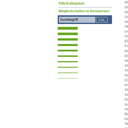
di
IOW-Kolloquium
da
Mitgliedschaften in Netzwerken
de
Um
we
Ob
un
A
IO
Pa
bi
pa
se
ei
An
su
(O
u
In
su
Dy
au
mi
Be
be
Te