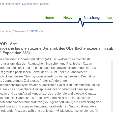
anet
|
Impressum
|
Datenschutz
|
Kontakt
Forschung
/
Projekte
/
SESPOD - Arz
OD - Arz:
miozäne bis pleistozäne Dynamik des Oberflächenozeans im suba
P Expedition 383)
r antarktische Zirkumpolarstrom (ACC) ist weltweit das mächtigste
romsystem, das den Atlantischen, Indischen und Pazifischen Ozean
rbindet und somit eng an die globale Klimadynamik gebunden ist. Aus
m größten pazifischen Sektor des ACC ist über die känozoische
twicklung dieses Stromsystems allerdings wenig bekannt. Deshalb ist
s übergeordnete Ziel dieses Projekts Änderungen
erflächenstromsystems des südöstlichen Pazifiks zu untersuchen um die
namik des Kryosphäre-Atmosphäre-Ozean-System seit dem späten
ozän und deren Auswirkungen auf das regionale und globale Klima zu
rstehen. Im Rahmen des Projekts werden zeitlich hochauflösende
eresoberflächentemperaturen (SST) generiert, um (i) die Entwicklung von
ridionalen und zonalen Temperaturgradienten im Südpazifik und deren
treibende Prozesse während der letzten ~8 Ma besser zu verstehen, (ii)