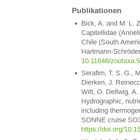
Publikationen
Bick, A. and M. L. Z
Capitellidae (Anneli
Chile (South Americ
Hartmann-Schröder
10.11646/zootaxa.5
Serafim, T. S. G., M
Dierken, J. Reinecc
Witt, O. Dellwig, A
Hydrographic, nutri
including thermoge
SONNE cruise SO3
https://doi.org/1