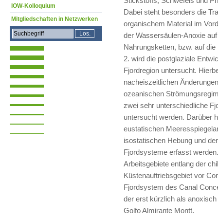
Stickstoffs, Schwefels und P
IOW-Kolloquium
Dabei steht besonders die Tr
Mitgliedschaften in Netzwerken
organischem Material im Vorde
der Wassersäulen-Anoxie auf 
Nahrungsketten, bzw. auf die 
2. wird die postglaziale Entw
Fjordregion untersucht. Hierbei
nacheiszeitlichen Änderunge
ozeanischen Strömungsregime
zwei sehr unterschiedliche Fj
untersucht werden. Darüber h
eustatischen Meeresspiegelan
isostatischen Hebung und der
Fjordsysteme erfasst werden.
Arbeitsgebiete entlang der ch
Küstenauftriebsgebiet vor Co
Fjordsystem des Canal Conc
der erst kürzlich als anoxisc
Golfo Almirante Montt.