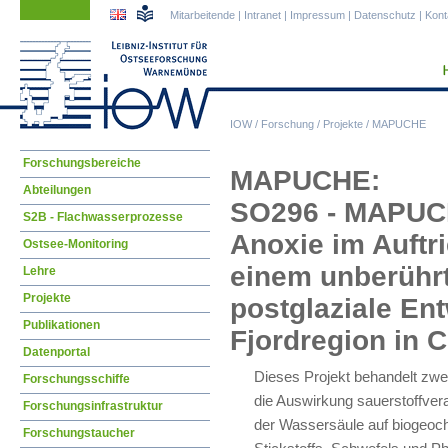
Navigation
Navigation
Mitarbeitende
|
Intranet
|
Impressum
|
Datenschutz
|
Kont
überspringen
überspringen
IOW
/
Forschung
/
Projekte
/
MAPUCHE
Navigation
Forschungsbereiche
MAPUCHE:
überspringen
Abteilungen
SO296 - MAPUCH
S2B - Flachwasserprozesse
Anoxie im Auftr
Ostsee-Monitoring
einem unberührt
Lehre
Projekte
postglaziale En
Publikationen
Fjordregion in C
Datenportal
Dieses Projekt behandelt zwei 
Forschungsschiffe
die Auswirkung sauerstoffvera
Forschungsinfrastruktur
der Wassersäule auf biogeoch
Forschungstaucher