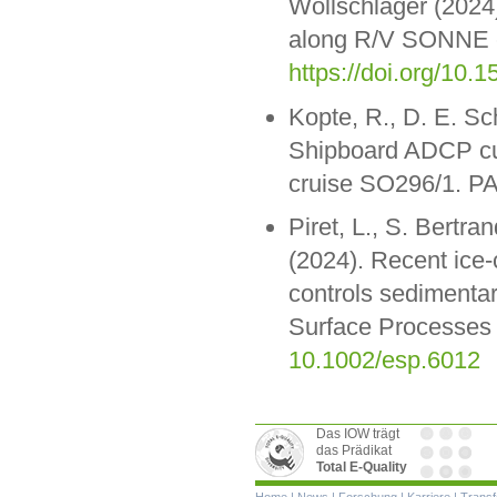
Wollschläger (2024)
along R/V SONNE 
https://doi.org/1
Kopte, R., D. E. Sc
Shipboard ADCP cu
cruise SO296/1. 
Piret, L., S. Bertr
(2024). Recent ice-c
controls sedimentar
Surface Processes
10.1002/esp.6012
Das IOW trägt
das Prädikat
Total E-Quality
Navigation
Home
|
News
|
Forschung
|
Karriere
|
Transf