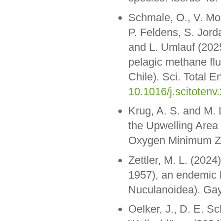
Schmale, O., V. Mo
P. Feldens, S. Jord
and L. Umlauf (2025
pelagic methane flu
Chile). Sci. Total 
10.1016/j.scitoten
Krug, A. S. and M. 
the Upwelling Area 
Oxygen Minimum Zo
Zettler, M. L. (2024
1957), an endemic b
Nuculanoidea). Gay
Oelker, J., D. E. Sc