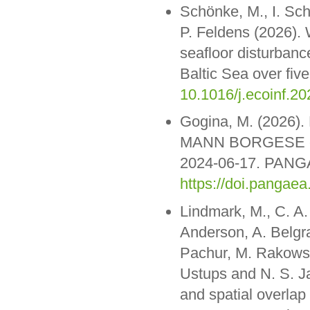
Schönke, M., I. Sch
P. Feldens (2026).
seafloor disturbanc
Baltic Sea over fiv
10.1016/j.ecoinf.2
Gogina, M. (2026). 
MANN BORGESE cru
2024-06-17. PANG
https://doi.panga
Lindmark, M., C. A. G
Anderson, A. Belgra
Pachur, M. Rakowsk
Ustups and N. S. Ja
and spatial overlap