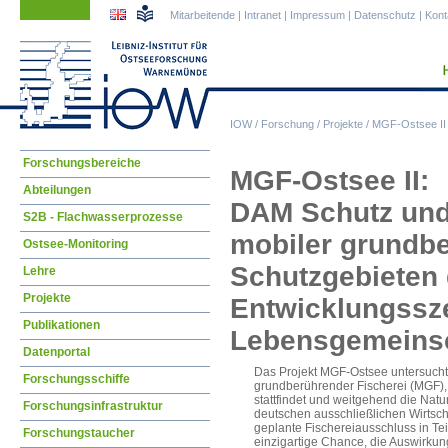
Navigation
Navigation
Mitarbeitende
|
Intranet
|
Impressum
|
Datenschutz
|
Kont
überspringen
überspringen
IOW
/
Forschung
/
Projekte
/
MGF-Ostsee II
Navigation
Forschungsbereiche
MGF-Ostsee II:
überspringen
Abteilungen
DAM Schutz und
S2B - Flachwasserprozesse
mobiler grundbe
Ostsee-Monitoring
Schutzgebieten 
Lehre
Projekte
Entwicklungssz
Publikationen
Lebensgemeinsc
Datenportal
Das Projekt MGF-Ostsee untersucht
Forschungsschiffe
grundberührender Fischerei (MGF), 
stattfindet und weitgehend die Nat
Forschungsinfrastruktur
deutschen ausschließlichen Wirtsch
geplante Fischereiausschluss in Tei
Forschungstaucher
einzigartige Chance, die Auswirkun