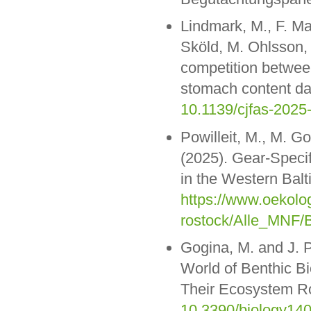
Lindmark, M., F. Ma
Sköld, M. Ohlsson, 
competition betwee
stomach content dat
10.1139/cjfas-2025
Powilleit, M., M. G
(2025). Gear-Specif
in the Western Balt
https://www.oekolog
rostock/Alle_MNF/
Gogina, M. and J. 
World of Benthic Bio
Their Ecosystem Ro
10.3390/biology14