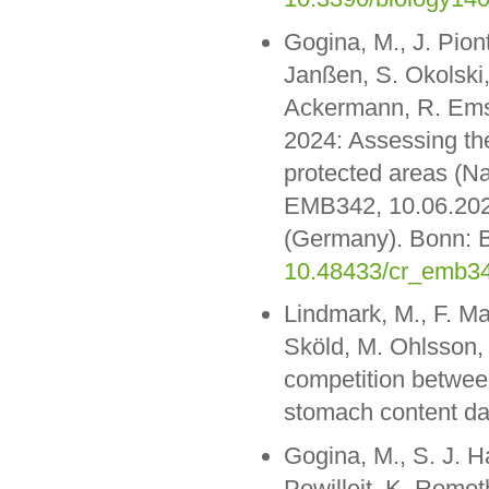
Gogina, M., J. Pion
Janßen, S. Okolski,
Ackermann, R. Em
2024: Assessing the
protected areas (Na
EMB342, 10.06.202
(Germany). Bonn: 
10.48433/cr_emb3
Lindmark, M., F. Ma
Sköld, M. Ohlsson, 
competition betwee
stomach content da
Gogina, M., S. J. H
Powilleit, K. Romot