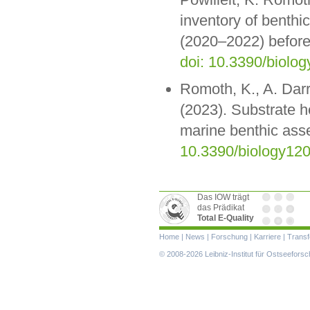
inventory of benth
(2020–2022) before 
doi: 10.3390/biolo
Romoth, K., A. Darr
(2023). Substrate he
marine benthic ass
10.3390/biology12
Das IOW trägt
das Prädikat
Total E-Quality
Navigation
Home
|
News
|
Forschung
|
Karriere
|
Transf
überspringen
© 2008-2026 Leibniz-Institut für Ostseefor