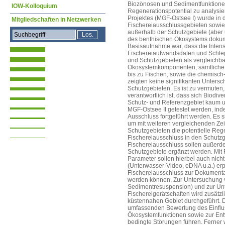
Biozönosen und Sedimentfunktionen
IOW-Kolloquium
Regenerationspotential zu analysie
Projektes (MGF-Ostsee I) wurde in 
Mitgliedschaften in Netzwerken
Fischereiausschlussgebieten sowie
außerhalb der Schutzgebiete (aber 
des benthischen Ökosystems dokumen
Basisaufnahme war, dass die Intens
Fischereiaufwandsdaten und Schlep
und Schutzgebieten als vergleichba
Ökosystemkomponenten, sämtliche
bis zu Fischen, sowie die chemisc
zeigten keine signifikanten Unters
Schutzgebieten. Es ist zu vermuten,
verantwortlich ist, dass sich Biodi
Schutz- und Referenzgebiet kaum u
MGF-Ostsee II getestet werden, in
Ausschluss fortgeführt werden. Es 
um mit weiteren vergleichenden Ze
Schutzgebieten die potentielle Re
Fischereiausschluss in den Schutzg
Fischereiausschluss sollen außerd
Schutzgebiete ergänzt werden. Mit
Parameter sollen hierbei auch nich
(Unterwasser-Video, eDNA u.a.) erp
Fischereiausschluss zur Dokumenta
werden können. Zur Untersuchung vo
Sedimentresuspension) und zur Un
Fischereigerätschaften wird zusätz
küstennahen Gebiet durchgeführt. 
umfassenden Bewertung des Einflu
Ökosystemfunktionen sowie zur Ent
bedingte Störungen führen. Ferner 