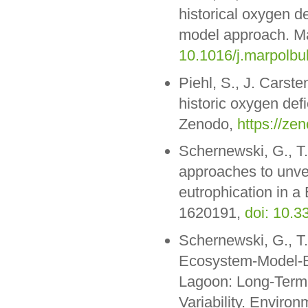
historical oxygen de
model approach. Mar
10.1016/j.marpolbu
Piehl, S., J. Carst
historic oxygen def
Zenodo,
https://ze
Schernewski, G., T
approaches to unvei
eutrophication in a 
1620191,
doi: 10.
Schernewski, G., T
Ecosystem-Model-Ba
Lagoon: Long-Term 
Variability. Enviro