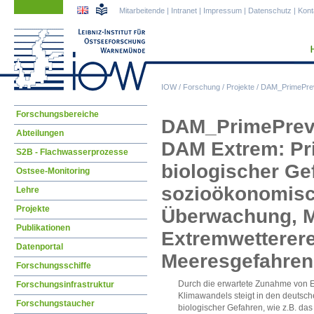
Navigation
Navigation
Mitarbeitende
|
Intranet
|
Impressum
|
Datenschutz
|
Kont
überspringen
überspringen
IOW
/
Forschung
/
Projekte
/
DAM_PrimePrev
Navigation
Forschungsbereiche
DAM_PrimePrev
überspringen
Abteilungen
DAM Extrem: Pr
S2B - Flachwasserprozesse
biologischer Ge
Ostsee-Monitoring
sozioökonomisc
Lehre
Projekte
Überwachung, M
Publikationen
Extremwetterere
Datenportal
Meeresgefahren 
Forschungsschiffe
Durch die erwartete Zunahme von E
Forschungsinfrastruktur
Klimawandels steigt in den deutsc
Forschungstaucher
biologischer Gefahren, wie z.B. das