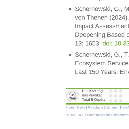
Schernewski, G., M.
von Thenen (2024).
Impact Assessment
Deepening Based o
13: 1653,
doi: 10.
Schernewski, G., T
Ecosystem Services
Last 150 Years. En
Das IOW trägt
das Prädikat
Total E-Quality
Navigation
Home
|
News
|
Forschung
|
Karriere
|
Transf
überspringen
© 2008-2026 Leibniz-Institut für Ostseefor