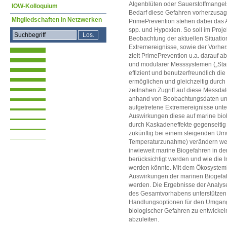
Algenblüten oder Sauerstoffmangelsi
IOW-Kolloquium
Bedarf diese Gefahren vorherzusage
Mitgliedschaften in Netzwerken
PrimePrevention stehen dabei das A
spp. und Hypoxien. So soll im Projek
Beobachtung der aktuellen Situation
Extremereignisse, sowie der Vorher
zielt PrimePrevention u.a. darauf ab
und modularer Messsystemen („Sta
effizient und benutzerfreundlich d
ermöglichen und gleichzeitig durch
zeitnahen Zugriff auf diese Messd
anhand von Beobachtungsdaten und
aufgetretene Extremereignisse unte
Auswirkungen diese auf marine biol
durch Kaskadeneffekte gegenseitig 
zukünftig bei einem steigenden Umw
Temperaturzunahme) verändern werd
inwieweit marine Biogefahren in de
berücksichtigt werden und wie die 
werden könnte. Mit dem Ökosysteml
Auswirkungen der marinen Biogefahr
werden. Die Ergebnisse der Analys
des Gesamtvorhabens unterstützen 
Handlungsoptionen für den Umgang
biologischer Gefahren zu entwic
abzuleiten.