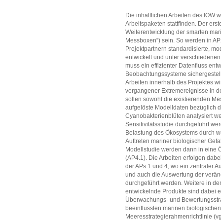
Die inhaltlichen Arbeiten des IOW w
Arbeitspaketen stattfinden. Der ers
Weiterentwicklung der smarten ma
Messboxen“) sein. So werden in AP
Projektpartnern standardisierte, mo
entwickelt und unter verschiedene
muss ein effizienter Datenfluss entwi
Beobachtungssysteme sichergestell
Arbeiten innerhalb des Projektes wi
vergangener Extremereignisse in de
sollen sowohl die existierenden Me
aufgelöste Modelldaten bezüglich 
Cyanobakterienblüten analysiert we
Sensitivitätsstudie durchgeführt w
Belastung des Ökosystems durch we
Auftreten mariner biologischer Gef
Modellstudie werden dann in eine 
(AP4.1). Die Arbeiten erfolgen dabe
der APs 1 und 4, wo ein zentraler Au
und auch die Auswertung der verä
durchgeführt werden. Weitere in de
entwickelnde Produkte sind dabei e
Überwachungs- und Bewertungsstra
beeinflussten marinen biologischen
Meeresstrategierahmenrichtlinie (vg