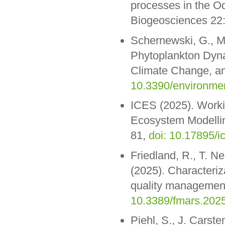
processes in the O
Biogeosciences 22
Schernewski, G., M
Phytoplankton Dyna
Climate Change, a
10.3390/environme
ICES (2025). Workin
Ecosystem Modellin
81,
doi: 10.17895/
Friedland, R., T. 
(2025). Characteriz
quality management
10.3389/fmars.202
Piehl, S., J. Carst