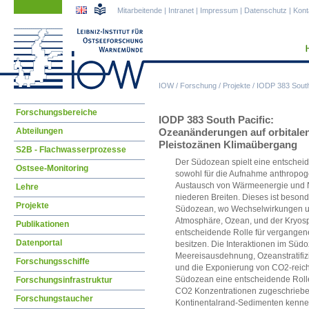
Navigation
Navigation
Mitarbeitende
|
Intranet
|
Impressum
|
Datenschutz
|
Kont
überspringen
überspringen
IOW
/
Forschung
/
Projekte
/
IODP 383 South
Navigation
Forschungsbereiche
IODP 383 South Pacific:
überspringen
Abteilungen
Ozeanänderungen auf orbitalen
Pleistozänen Klimaübergang
S2B - Flachwasserprozesse
Der Südozean spielt eine entschei
Ostsee-Monitoring
sowohl für die Aufnahme anthropog
Austausch von Wärmeenergie und N
Lehre
niederen Breiten. Dieses ist besond
Projekte
Südozean, wo Wechselwirkungen u
Atmosphäre, Ozean, und der Kryosph
Publikationen
entscheidende Rolle für vergangen
Datenportal
besitzen. Die Interaktionen im Südo
Meereisausdehnung, Ozeanstratifizi
Forschungsschiffe
und die Exponierung von CO2-reic
Südozean eine entscheidende Roll
Forschungsinfrastruktur
CO2 Konzentrationen zugeschrieben.
Forschungstaucher
Kontinentalrand-Sedimenten kennen,