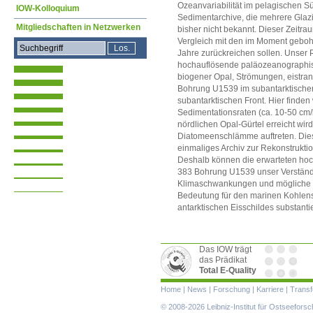
Ozeanvariabilität im pelagischen 
IOW-Kolloquium
Sedimentarchive, die mehrere Glazi
Mitgliedschaften in Netzwerken
bisher nicht bekannt. Dieser Zeitrau
Vergleich mit den im Moment gebohr
Jahre zurückreichen sollen. Unser Pr
hochauflösende paläozeanographis
biogener Opal, Strömungen, eistrans
Bohrung U1539 im subantarktischen
subantarktischen Front. Hier finde
Sedimentationsraten (ca. 10-50 cm/
nördlichen Opal-Gürtel erreicht wi
Diatomeenschlämme auftreten. Dies
einmaliges Archiv zur Rekonstrukti
Deshalb können die erwarteten hoc
383 Bohrung U1539 unser Verständn
Klimaschwankungen und mögliche 
Bedeutung für den marinen Kohlensto
antarktischen Eisschildes substanti
Das IOW trägt
das Prädikat
Total E-Quality
Navigation
Home
|
News
|
Forschung
|
Karriere
|
Transf
überspringen
© 2008-2026 Leibniz-Institut für Ostseefor