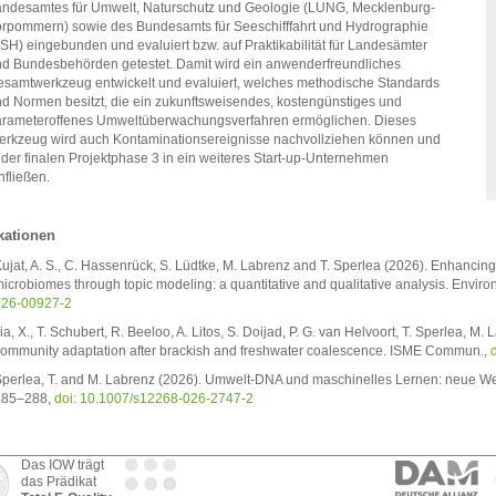
ndesamtes für Umwelt, Naturschutz und Geologie (LUNG, Mecklenburg-
rpommern) sowie des Bundesamts für Seeschifffahrt und Hydrographie
SH) eingebunden und evaluiert bzw. auf Praktikabilität für Landesämter
d Bundesbehörden getestet. Damit wird ein anwenderfreundliches
samtwerkzeug entwickelt und evaluiert, welches methodische Standards
d Normen besitzt, die ein zukunftsweisendes, kostengünstiges und
rameteroffenes Umweltüberwachungsverfahren ermöglichen. Dieses
rkzeug wird auch Kontaminationsereignisse nachvollziehen können und
 der finalen Projektphase 3 in ein weiteres Start-up-Unternehmen
nfließen.
kationen
ujat, A. S., C. Hassenrück, S. Lüdtke, M. Labrenz and T. Sperlea (2026). Enhancin
icrobiomes through topic modeling: a quantitative and qualitative analysis. Enviro
026-00927-2
ia, X., T. Schubert, R. Beeloo, A. Litos, S. Doijad, P. G. van Helvoort, T. Sperlea, M.
ommunity adaptation after brackish and freshwater coalescence. ISME Commun.,
perlea, T. and M. Labrenz (2026). Umwelt-DNA und maschinelles Lernen: neue We
285–288,
doi: 10.1007/s12268-026-2747-2
Das IOW trägt
das Prädikat