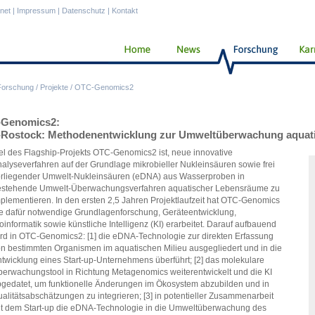
anet
|
Impressum
|
Datenschutz
|
Kontakt
Forschung
/
Projekte
/
OTC-Genomics2
Genomics2:
Rostock: Methodenentwicklung zur Umweltüberwachung aquati
el des Flagship-Projekts OTC-Genomics2 ist, neue innovative
alyseverfahren auf der Grundlage mikrobieller Nukleinsäuren sowie frei
rliegender Umwelt-Nukleinsäuren (eDNA) aus Wasserproben in
estehende Umwelt-Überwachungsverfahren aquatischer Lebensräume zu
plementieren. In den ersten 2,5 Jahren Projektlaufzeit hat OTC-Genomics
e dafür notwendige Grundlagenforschung, Geräteentwicklung,
oinformatik sowie künstliche Intelligenz (KI) erarbeitet. Darauf aufbauend
rd in OTC-Genomics2: [1] die eDNA-Technologie zur direkten Erfassung
n bestimmten Organismen im aquatischen Milieu ausgegliedert und in die
twicklung eines Start-up-Unternehmens überführt; [2] das molekulare
erwachungstool in Richtung Metagenomics weiterentwickelt und die KI
gedatet, um funktionelle Änderungen im Ökosystem abzubilden und in
alitätsabschätzungen zu integrieren; [3] in potentieller Zusammenarbeit
t dem Start-up die eDNA-Technologie in die Umweltüberwachung des