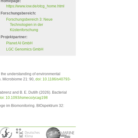
Homepage:
https://www.iow.de/otcg_home.html
Forschungsbereich:
Forschungsbereich 3: Neue
Technologien in der
Küstenforschung
Projektpartner:
Planet AI GmbH
LGC Genomics GmbH
g the understanding of environmental
n. Microbiome 21: 90,
doi: 10.1186/s40793-
 Labrenz and B. E. Dutilh (2026). Bacterial
doi: 10.1093/ismeco/ycag198
ge im Biomonitoring. BIOspektrum 32: