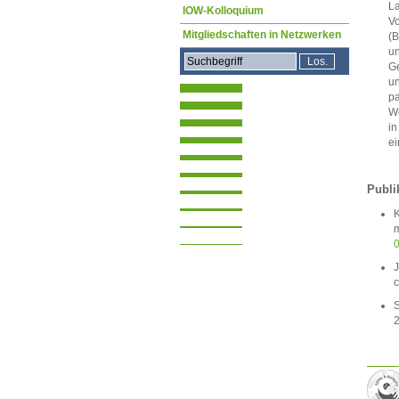
La
IOW-Kolloquium
Vo
Mitgliedschaften in Netzwerken
(B
un
Ge
un
pa
We
in
ei
Publi
K
m
J
c
S