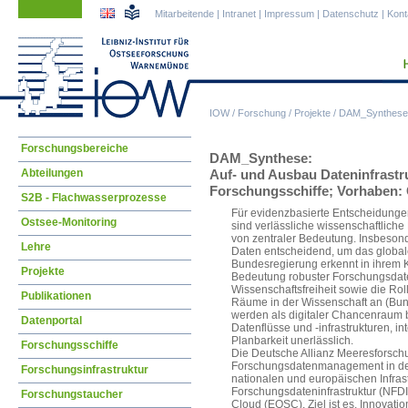
Navigation
Navigation
Mitarbeitende
|
Intranet
|
Impressum
|
Datenschutz
|
Kont
überspringen
überspringen
IOW
/
Forschung
/
Projekte
/
DAM_Synthese
Navigation
Forschungsbereiche
DAM_Synthese:
überspringen
Abteilungen
Auf- und Ausbau Dateninfrastr
Forschungsschiffe; Vorhaben:
S2B - Flachwasserprozesse
Für evidenzbasierte Entscheidungen 
Ostsee-Monitoring
sind verlässliche wissenschaftlich
von zentraler Bedeutung. Insbeson
Lehre
Daten entscheidend, um das global
Bundesregierung erkennt in ihrem Ko
Projekte
Bedeutung robuster Forschungsdate
Wissenschaftsfreiheit sowie die Ro
Publikationen
Räume in der Wissenschaft an (Bun
werden als digitaler Chancenraum be
Datenportal
Datenflüsse und -infrastrukturen, in
Planbarkeit unerlässlich.
Forschungsschiffe
Die Deutsche Allianz Meeresforsch
Forschungsdatenmanagement in der
Forschungsinfrastruktur
nationalen und europäischen Infras
Forschungsdateninfrastruktur (NFD
Forschungstaucher
Cloud (EOSC). Ziel ist es, Innovati