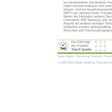
ein inkrementeller und iterativer P
Daten und Informationen noch schne
können, wird ein Hauptschwerpunkt
(NRT) und „delayed mode“ Transfer
Neben der Integration weiterer Sens
Chlorophyll, PAR Strahlung, pH), wi
Reports ein weiterer wichtiger Teil
entspehen positive Synergieeffekt
(Ferry-Box und Thermosalinograph)
Das IOW trägt
das Prädikat
Total E-Quality
Navigation
Home
|
News
|
Forschung
|
Karriere
|
Transf
überspringen
© 2008-2026 Leibniz-Institut für Ostseefor