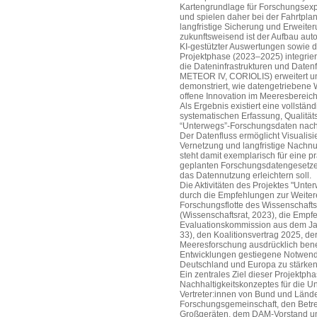
Kartengrundlage für Forschungsexp
und spielen daher bei der Fahrtplanu
langfristige Sicherung und Erweite
zukunftsweisend ist der Aufbau aut
KI-gestützter Auswertungen sowie di
Projektphase (2023–2025) integrier
die Dateninfrastrukturen und Datenf
METEOR IV, CORIOLIS) erweitert und
demonstriert, wie datengetriebene W
offene Innovation im Meeresbereich
Als Ergebnis existiert eine vollständi
systematischen Erfassung, Qualität
“Unterwegs”-Forschungsdaten nach
Der Datenfluss ermöglicht Visualisi
Vernetzung und langfristige Nachnu
steht damit exemplarisch für eine 
geplanten Forschungsdatengesetzes
das Datennutzung erleichtern soll.
Die Aktivitäten des Projektes "Unt
durch die Empfehlungen zur Weiter
Forschungsflotte des Wissenschaft
(Wissenschaftsrat, 2023), die Emp
Evaluationskommission aus dem Ja
33), den Koalitionsvertrag 2025, de
Meeresforschung ausdrücklich benenn
Entwicklungen gestiegene Notwendi
Deutschland und Europa zu stärken
Ein zentrales Ziel dieser Projektpha
Nachhaltigkeitskonzeptes für die 
Vertreter:innen von Bund und Länd
Forschungsgemeinschaft, den Betrei
Großgeräten, dem DAM-Vorstand und 