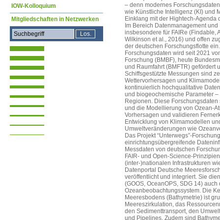
– denn modernes Forschungsdatenm
IOW-Kolloquium
wie Künstliche Intelligenz (KI) und
Einklang mit der Hightech-Agenda 
Mitgliedschaften in Netzwerken
Im Bereich Datenmanagement und Di
insbesondere für FAIRe (Findable, A
Wilkinson et al., 2016) und offen 
der deutschen Forschungsflotte ein
Forschungsdaten wird seit 2021 vo
Forschung (BMBF), heute Bundesmin
und Raumfahrt (BMFTR) gefördert u
Schiffsgestützte Messungen sind ze
Wettervorhersagen und Klimamodelle
kontinuierlich hochqualitative Date
und biogeochemische Parameter – 
Regionen. Diese Forschungsdaten s
und die Modellierung von Ozean-A
Vorhersagen und validieren Ferner
Entwicklung von Klimamodellen un
Umweltveränderungen wie Ozeanve
Das Projekt “Unterwegs”-Forschungsd
einrichtungsübergreifende Dateninfr
Messdaten von deutschen Forschun
FAIR- und Open-Science-Prinzipien 
(inter-)nationalen Infrastrukturen 
Datenportal Deutsche Meeresfors
veröffentlicht und integriert. Sie d
(GOOS, OceanOPS, SDG 14) auch 
Ozeanbeobachtungssystem. Die Ken
Meeresbodens (Bathymetrie) ist gru
Meereszirkulation, das Ressource
den Sedimenttransport, den Umwel
und Pipelines. Zudem sind Bathymet