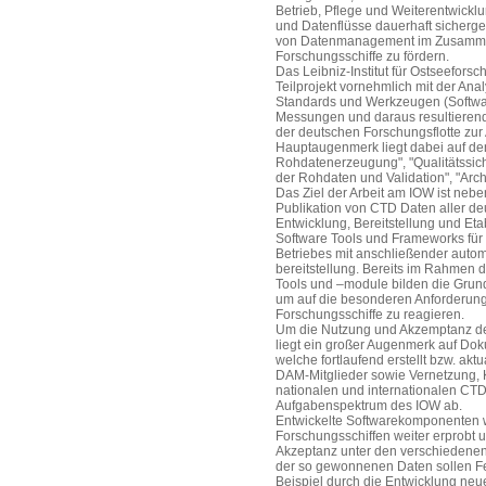
Betrieb, Pflege und Weiterentwickl
und Datenflüsse dauerhaft sicherge
von Datenmanagement im Zusammen
Forschungsschiffe zu fördern.
Das Leibniz-Institut für Ostseefor
Teilprojekt vornehmlich mit der An
Standards und Werkzeugen (Softwar
Messungen und daraus resultierenden
der deutschen Forschungsflotte z
Hauptaugenmerk liegt dabei auf d
Rohdatenerzeugung", "Qualitätssic
der Rohdaten und Validation", "Arc
Das Ziel der Arbeit am IOW ist nebe
Publikation von CTD Daten aller de
Entwicklung, Bereitstellung und Et
Software Tools und Frameworks für 
Betriebes mit anschließender autom
bereitstellung. Bereits im Rahmen d
Tools und –module bilden die Grun
um auf die besonderen Anforderung
Forschungsschiffe zu reagieren.
Um die Nutzung und Akzemptanz der
liegt ein großer Augenmerk auf Do
welche fortlaufend erstellt bzw. akt
DAM-Mitglieder sowie Vernetzung, 
nationalen und internationalen CT
Aufgabenspektrum des IOW ab.
Entwickelte Softwarekomponenten w
Forschungsschiffen weiter erprobt u
Akzeptanz unter den verschiedenen
der so gewonnenen Daten sollen F
Beispiel durch die Entwicklung neu