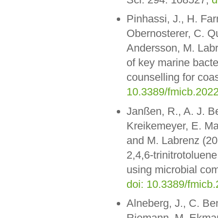
Pinhassi, J., H. Far
Obernosterer, C. Qu
Andersson, M. Labr
of key marine bacte
counselling for coa
10.3389/fmicb.202
Janßen, R., A. J. B
Kreikemeyer, E. Mas
and M. Labrenz (202
2,4,6-trinitrotolue
using microbial com
doi: 10.3389/fmicb
Alneberg, J., C. Be
Riemann, M. Ekman,