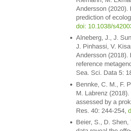
Andersson (2020).
prediction of ecolo
doi: 10.1038/s4200
Alneberg, J., J. Su
J. Pinhassi, V. Kis
Andersson (2018). 
reference metagenom
Sea. Sci. Data 5: 
Bennke, C. M., F. P
M. Labrenz (2018). 
assessed by a prok
Res. 40: 244-254,
d
Beier, S., D. Shen,
data reveal the effe