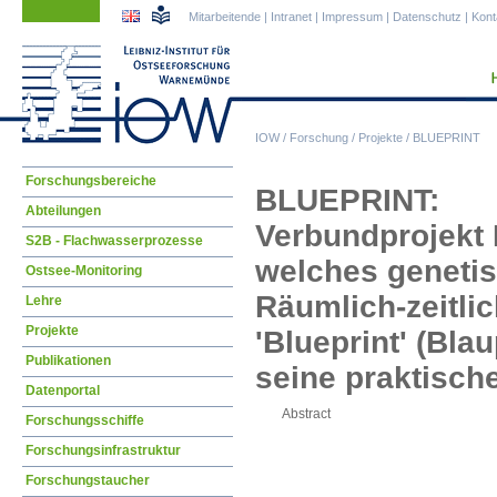
Navigation
Navigation
Mitarbeitende
|
Intranet
|
Impressum
|
Datenschutz
|
Kont
überspringen
überspringen
IOW
/
Forschung
/
Projekte
/
BLUEPRINT
Navigation
Forschungsbereiche
BLUEPRINT:
überspringen
Abteilungen
Verbundprojekt 
S2B - Flachwasserprozesse
welches genetis
Ostsee-Monitoring
Räumlich-zeitli
Lehre
Projekte
'Blueprint' (Bla
Publikationen
seine praktisch
Datenportal
Abstract
Forschungsschiffe
Forschungsinfrastruktur
Forschungstaucher