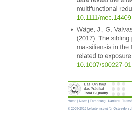
multifunctional red
10.1111/mec.14409
Wäge, J., G. Valva
(2017). The sibling
massiliensis in the
related to exposure
10.1007/s00227-01
Das IOW trägt
das Prädikat
Total E-Quality
Navigation
Home
|
News
|
Forschung
|
Karriere
|
Transf
überspringen
© 2008-2026 Leibniz-Institut für Ostseefor