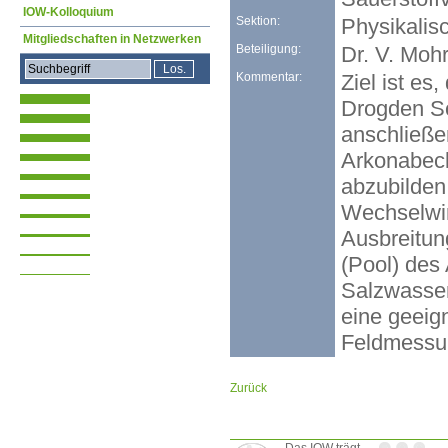
IOW-Kolloquium
Sektion:
Physikalis
Mitgliedschaften in Netzwerken
Beteiligung:
Dr. V. Mohr
Kommentar:
Ziel ist e
Drogden Sc
anschließe
Arkonabeck
abzubilden
Wechselwir
Ausbreitu
(Pool) des
Salzwasser
eine geeig
Feldmessun
Zurück
Das IOW trägt