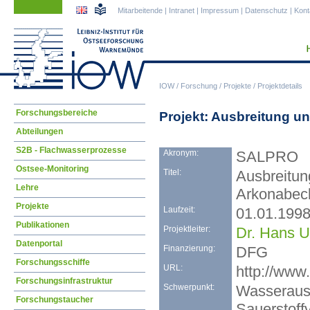
Navigation
Navigation
Mitarbeitende
|
Intranet
|
Impressum
|
Datenschutz
|
Kont
überspringen
überspringen
IOW
/
Forschung
/
Projekte
/
Projektdetails
Navigation
Forschungsbereiche
Projekt: Ausbreitung 
überspringen
Abteilungen
S2B - Flachwasserprozesse
Akronym:
SALPRO
Ostsee-Monitoring
Titel:
Ausbreitun
Lehre
Arkonabec
Projekte
Laufzeit:
01.01.1998
Publikationen
Projektleiter:
Dr. Hans U
Datenportal
Finanzierung:
DFG
Forschungsschiffe
URL:
http://www
Forschungsinfrastruktur
Schwerpunkt:
Wasseraust
Forschungstaucher
Sauerstoff