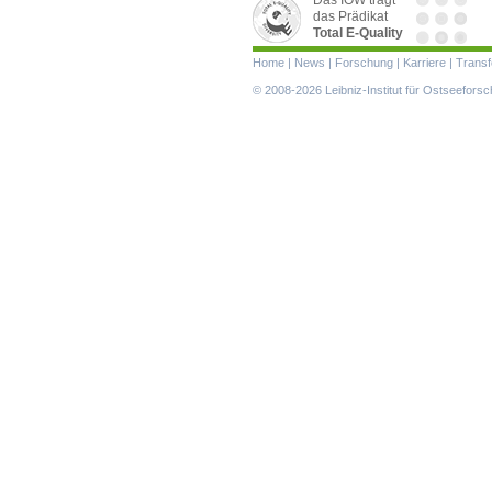
das Prädikat
Total E-Quality
Navigation
Home
|
News
|
Forschung
|
Karriere
|
Transf
überspringen
© 2008-2026 Leibniz-Institut für Ostseefor