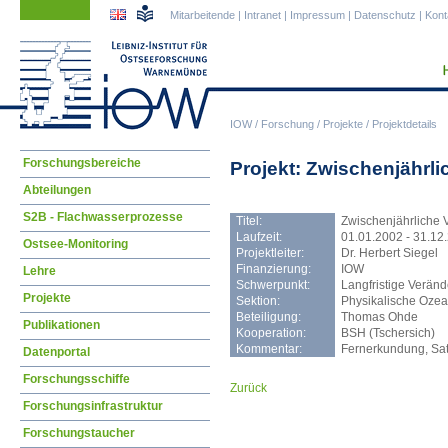
Navigation
Navigation
Mitarbeitende
|
Intranet
|
Impressum
|
Datenschutz
|
Kont
überspringen
überspringen
IOW
/
Forschung
/
Projekte
/
Projektdetails
Navigation
Forschungsbereiche
Projekt: Zwischenjährli
überspringen
Abteilungen
S2B - Flachwasserprozesse
Titel:
Zwischenjährliche V
Laufzeit:
01.01.2002 - 31.12
Ostsee-Monitoring
Projektleiter:
Dr. Herbert Siegel
Finanzierung:
IOW
Lehre
Schwerpunkt:
Langfristige Verän
Projekte
Sektion:
Physikalische Oze
Beteiligung:
Thomas Ohde
Publikationen
Kooperation:
BSH (Tschersich)
Kommentar:
Fernerkundung, Sate
Datenportal
Forschungsschiffe
Zurück
Forschungsinfrastruktur
Forschungstaucher