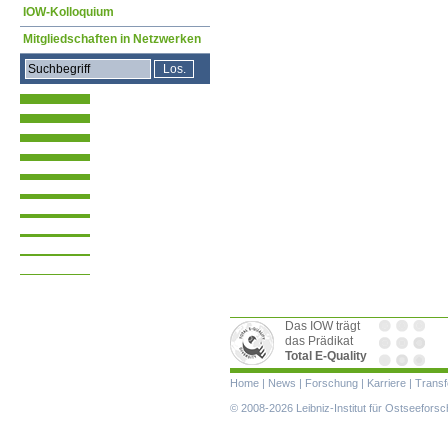
IOW-Kolloquium
Mitgliedschaften in Netzwerken
Das IOW trägt
das Prädikat
Total E-Quality
Navigation
Home
|
News
|
Forschung
|
Karriere
|
Transf
überspringen
© 2008-2026 Leibniz-Institut für Ostseefor