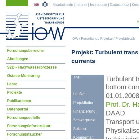
Navigation
Navigation
Mitarbeitende
|
Intranet
|
Impressum
|
Datenschutz
|
Kont
überspringen
überspringen
IOW
/
Forschung
/
Projekte
/
Projektdetails
Navigation
Forschungsbereiche
Projekt: Turbulent tran
überspringen
Abteilungen
currents
S2B - Flachwasserprozesse
Ostsee-Monitoring
Titel:
Turbulent t
Lehre
bottom cur
Projekte
Laufzeit:
01.01.2008
Publikationen
Projektleiter:
Prof. Dr. 
Datenportal
Finanzierung:
DAAD
Forschungsschiffe
Schwerpunkt:
Transport 
Forschungsinfrastruktur
Sektion:
Physikalis
Forschungstaucher
Kommentar: