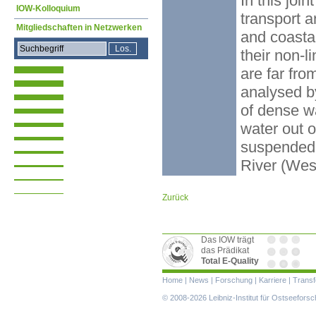
In this joi
IOW-Kolloquium
transport a
Mitgliedschaften in Netzwerken
and coasta
their non-l
are far fro
analysed b
of dense wa
water out o
suspended 
River (West
Zurück
Das IOW trägt
das Prädikat
Total E-Quality
Navigation
Home
|
News
|
Forschung
|
Karriere
|
Transf
überspringen
© 2008-2026 Leibniz-Institut für Ostseefor