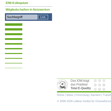
IOW-Kolloquium
Mitgliedschaften in Netzwerken
Das IOW trägt
das Prädikat
Total E-Quality
Navigation
Home
|
News
|
Forschung
|
Karriere
|
Transf
überspringen
© 2008-2026 Leibniz-Institut für Ostseefor