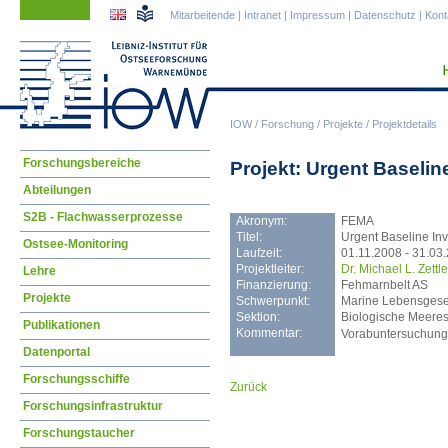
Navigation
Navigation
Mitarbeitende
|
Intranet
|
Impressum
|
Datenschutz
|
Kont
überspringen
überspringen
IOW
/
Forschung
/
Projekte
/
Projektdetails
Navigation
Forschungsbereiche
Projekt: Urgent Baseli
überspringen
Abteilungen
S2B - Flachwasserprozesse
Akronym:
FEMA
Titel:
Urgent Baseline In
Ostsee-Monitoring
Laufzeit:
01.11.2008 - 31.03
Projektleiter:
Dr. Michael L. Zettle
Lehre
Finanzierung:
Fehmarnbelt AS
Projekte
Schwerpunkt:
Marine Lebensgesell
Sektion:
Biologische Meere
Publikationen
Kommentar:
Vorabuntersuchung
Datenportal
Forschungsschiffe
Zurück
Forschungsinfrastruktur
Forschungstaucher