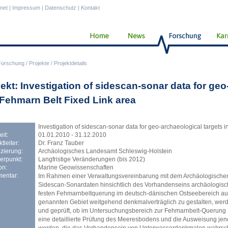
anet
|
Impressum
|
Datenschutz
|
Kontakt
Forschung
/
Projekte
/
Projektdetails
jekt: Investigation of sidescan-sonar data for geo
 Fehmarn Belt Fixed Link area
Investigation of sidescan-sonar data for geo-archaeological targets 
eit:
01.01.2010 - 31.12.2010
tleiter:
Dr. Franz Tauber
zierung:
Archäologisches Landesamt Schleswig-Holstein
erpunkt:
Langfristige Veränderungen (bis 2012)
on:
Marine Geowissenschaften
entar:
Im Rahmen einer Verwaltungsvereinbarung mit dem Archäologische
Sidescan-Sonardaten hinsichtlich des Vorhandenseins archäologisc
festen Fehmarnbeltquerung im deutsch-dänischen Ostseebereich au
genannten Gebiet weitgehend denkmalverträglich zu gestalten, we
und geprüft, ob im Untersuchungsbereich zur Fehmarnbelt-Querung 
eine detaillierte Prüfung des Meeresbodens und die Ausweisung jene
werden, die das Vorhandensein von Unterwasserdenkmalen wahrsch