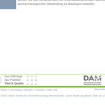
taucharchäologischen Überprüfung vor Baubeginn bedürfen.
k
Das IOW trägt
das Prädikat
Total E-Quality
Mitarbeit
ion
|
News
|
Forschung
|
Karriere
|
Transfer
|
Über uns
ringen
2026 Leibniz-Institut für Ostseeforschung Warnemünde. Letzte Änderung dieser Seite am 2