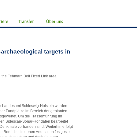
-archaeological targets in
in the Fehmarn Belt Fixed Link area
n Landesamt Schleswig-Holstein werden
her Fundplätze im Bereich der geplanten
sgewertet. Um die Trassenführung im
rden Sidescan-Sonar-Rohdaten bearbeitet
Denkmale vorhanden sind. Weiterhin erfolgt
r Bereiche, in denen Anomalien festgestellt
einlich machen und deshalb einer