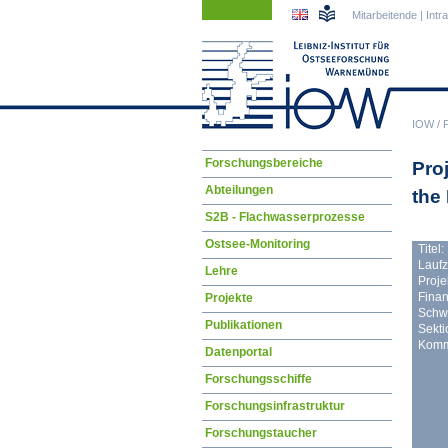
Navigation
Navigation
Mitarbeitende
|
Intr
überspringen
überspringen
IOW
/
Navigation
Forschungsbereiche
Pro
überspringen
Abteilungen
the
S2B - Flachwasserprozesse
Ostsee-Monitoring
Titel:
Laufz
Lehre
Projek
Finan
Projekte
Schw
Publikationen
Sekti
Komm
Datenportal
Forschungsschiffe
Forschungsinfrastruktur
Forschungstaucher