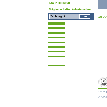
IOW-Kolloquium
Mitgliedschaften in Netzwerken
Zurüc
Navigat
Home
übersp
© 2008-