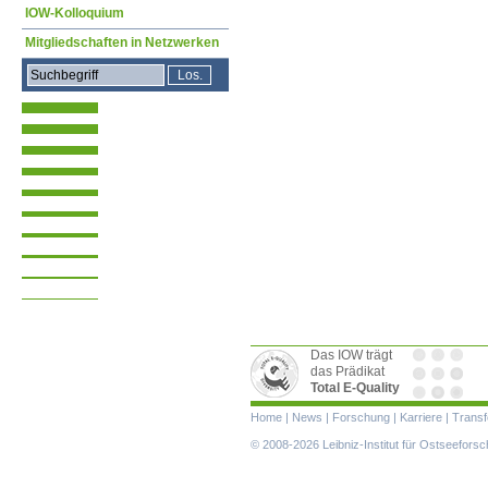
IOW-Kolloquium
Mitgliedschaften in Netzwerken
Das IOW trägt
das Prädikat
Total E-Quality
Navigation
Home
|
News
|
Forschung
|
Karriere
|
Transf
überspringen
© 2008-2026 Leibniz-Institut für Ostseefor