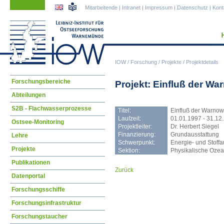
Navigation
Navigation
Mitarbeitende
|
Intranet
|
Impressum
|
Datenschutz
|
Kont
überspringen
überspringen
IOW
/
Forschung
/
Projekte
/
Projektdetails
Navigation
Forschungsbereiche
Projekt: Einfluß der W
überspringen
Abteilungen
S2B - Flachwasserprozesse
Titel:
Einfluß der Warno
Laufzeit:
01.01.1997 - 31.12
Ostsee-Monitoring
Projektleiter:
Dr. Herbert Siegel
Finanzierung:
Grundausstattung
Lehre
Schwerpunkt:
Energie- und Stoff
Projekte
Sektion:
Physikalische Oze
Publikationen
Zurück
Datenportal
Forschungsschiffe
Forschungsinfrastruktur
Forschungstaucher