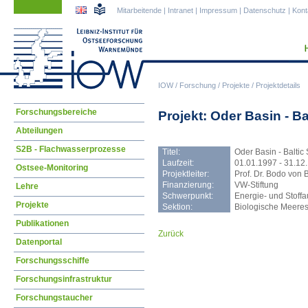
Navigation
Navigation
Mitarbeitende
|
Intranet
|
Impressum
|
Datenschutz
|
Kont
überspringen
überspringen
IOW
/
Forschung
/
Projekte
/
Projektdetails
Navigation
Forschungsbereiche
Projekt: Oder Basin - Ba
überspringen
Abteilungen
S2B - Flachwasserprozesse
Titel:
Oder Basin - Baltic 
Laufzeit:
01.01.1997 - 31.12
Ostsee-Monitoring
Projektleiter:
Prof. Dr. Bodo von
Finanzierung:
VW-Stiftung
Lehre
Schwerpunkt:
Energie- und Stoff
Projekte
Sektion:
Biologische Meere
Publikationen
Zurück
Datenportal
Forschungsschiffe
Forschungsinfrastruktur
Forschungstaucher