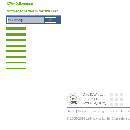
IOW-Kolloquium
Mitgliedschaften in Netzwerken
Das IOW trägt
das Prädikat
Total E-Quality
Navigation
Home
|
News
|
Forschung
|
Karriere
|
Transf
überspringen
© 2008-2026 Leibniz-Institut für Ostseefor