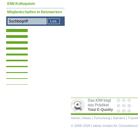
IOW-Kolloquium
Mitgliedschaften in Netzwerken
Das IOW trägt
das Prädikat
Total E-Quality
Navigation
Home
|
News
|
Forschung
|
Karriere
|
Transf
überspringen
© 2008-2026 Leibniz-Institut für Ostseefor