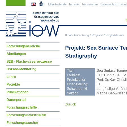
Navigation
Navigation
Mitarbeitende
|
Intranet
|
Impressum
|
Datenschutz
|
Kont
überspringen
überspringen
IOW
/
Forschung
/
Projekte
/
Projektdetails
Navigation
Forschungsbereiche
Projekt: Sea Surface T
überspringen
Abteilungen
Stratigraphy
S2B - Flachwasserprozesse
Ostsee-Monitoring
Titel:
Sea Surface Temper
Laufzeit:
01.01.1997 - 31.12
Lehre
Projektleiter:
Prof. Dr. Kay-Chris
Finanzierung:
EU
Projekte
Schwerpunkt:
Langfristige Veränd
Publikationen
Sektion:
Marine Geowissens
Datenportal
Zurück
Forschungsschiffe
Forschungsinfrastruktur
Forschungstaucher