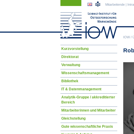
Navigation
Navigation
Mitarbeitende
|
Intr
überspringen
überspringen
IOW
/
Navigation
Kurzvorstellung
Rob
überspringen
Direktorat
Verwaltung
Wissenschaftsmanagement
Bibliothek
IT & Datenmanagement
Analytik-Gruppe / akkreditierter
Bereich
Mitarbeiterinnen und Mitarbeiter
Gleichstellung
Gute wissenschaftliche Praxis