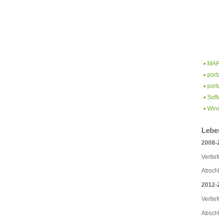
MAR
por
port
Sof
Win
Lebe
2008-2
Vertie
Abschl
2012-2
Vertie
Abschl