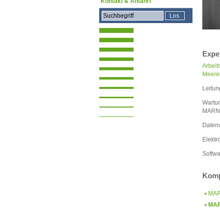
Kontakt & Anfahrt
Expe
Arbeit
Meere
Leitu
Wartun
MARNE
Datenv
Elektr
Softwa
Komp
MAR
MAR