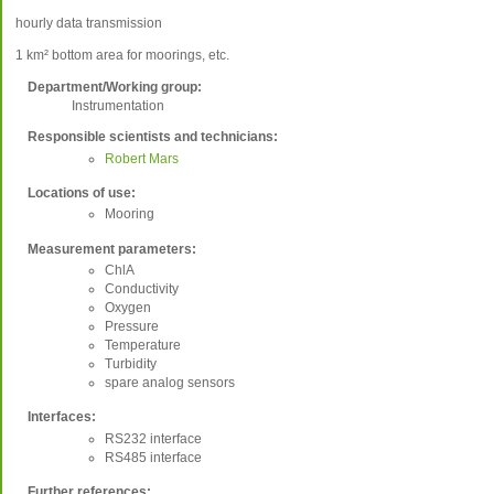
hourly data transmission
1 km² bottom area for moorings, etc.
Department/Working group:
Instrumentation
Responsible scientists and technicians:
Robert Mars
Locations of use:
Mooring
Measurement parameters:
ChlA
Conductivity
Oxygen
Pressure
Temperature
Turbidity
spare analog sensors
Interfaces:
RS232 interface
RS485 interface
Further references: