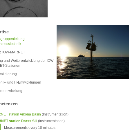
rtise
sgruppenleitung
smesstechnik
ng IOW-MARNET
g und Weiterentwicklung der IOW-
T-Stationen
alidierung
onik- und IT-Entwicklungen
reentwicklung
etenzen
NET station Arkona Basin
(Instrumentation)
NET station Darss Sill
(Instrumentation)
Measurements every 10 minutes