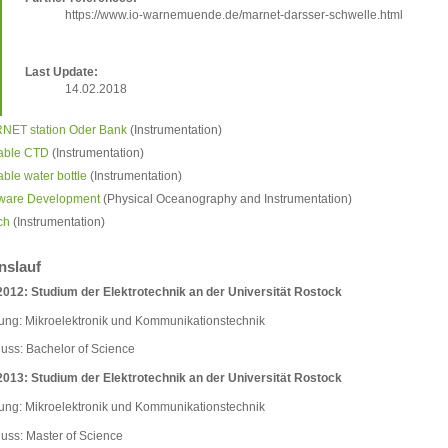
https://www.io-warnemuende.de/marnet-darsser-schwelle.html
Last Update:
14.02.2018
NET station Oder Bank
(Instrumentation)
table CTD
(Instrumentation)
able water bottle
(Instrumentation)
tware Development
(Physical Oceanography and Instrumentation)
ch
(Instrumentation)
nslauf
012: Studium der Elektrotechnik an der Universität Rostock
fung: Mikroelektronik und Kommunikationstechnik
uss: Bachelor of Science
013: Studium der Elektrotechnik an der Universität Rostock
fung: Mikroelektronik und Kommunikationstechnik
uss: Master of Science