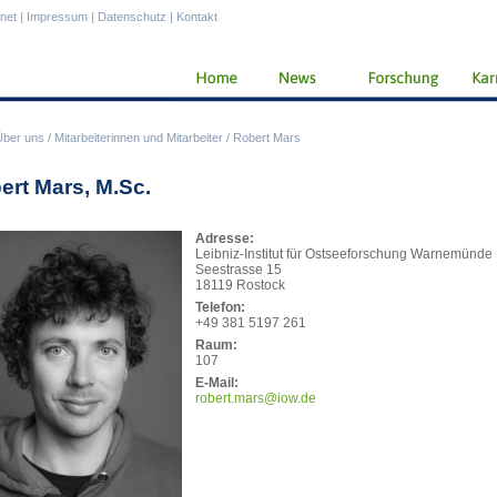
anet
|
Impressum
|
Datenschutz
|
Kontakt
Über uns
/
Mitarbeiterinnen und Mitarbeiter
/
Robert Mars
ert Mars, M.Sc.
Adresse:
Leibniz-Institut für Ostseeforschung Warnemünde
Seestrasse 15
18119 Rostock
Telefon:
+49 381 5197 261
Raum:
107
E-Mail:
robe
rt.mars@iow.de