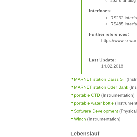
spare analog
Interfaces:
RS232 interf
RS485 interf
Further references:
https://www.io-w
Last Update:
14.02.2018
MARNET station Darss Sill
(Inst
MARNET station Oder Bank
(Ins
portable CTD
(Instrumentation)
portable water bottle
(Instrument
Software Development
(Physical
Winch
(Instrumentation)
Lebenslauf