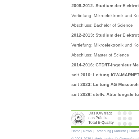
2008-2012: Studium der Elektrot
Vertiefung: Mikroelektronik und K
Abschluss: Bachelor of Science
2012-2013: Studium der Elektrot
Vertiefung: Mikroelektronik und K
Abschluss: Master of Science
2014-2016: CTD/IT-Ingenieur M
seit 2016: Leitung IOW-MARNE
seit 2023: Leitung AG Messtech
seit 2026: stellv. Abteilungsl
Das IOW trägt
das Prädikat
Total E-Quality
Navigation
Home
|
News
|
Forschung
|
Karriere
|
Transf
überspringen
© 2008-2026 Leibniz-Institut für Ostseefor