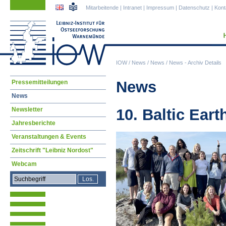
Navigation
Navigation
Mitarbeitende
|
Intranet
|
Impressum
|
Datenschutz
|
Kont
überspringen
überspringen
IOW
/
News
/
News
/
News - Archiv Details
Navigation
News
Pressemitteilungen
überspringen
News
Newsletter
10. Baltic Ea
Jahresberichte
Veranstaltungen & Events
Zeitschrift "Leibniz Nordost"
Webcam