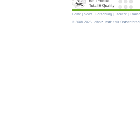
das Prädikat
Total E-Quality
Navigation
Home
|
News
|
Forschung
|
Karriere
|
Transf
überspringen
© 2008-2026 Leibniz-Institut für Ostseefor