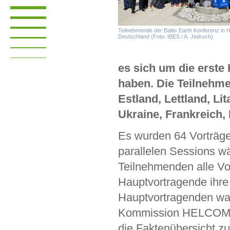
Teilnehmende der Baltic Earth Konferenz in 
Deutschland (Foto: IBES / A. Jedruch)
es sich um die erste
haben. Die Teilnehm
Estland, Lettland, L
Ukraine, Frankreich, 
Es wurden 64 Vorträge
parallelen Sessions w
Teilnehmenden alle Vo
Hauptvortragende ihre 
Hauptvortragenden war
Kommission HELCOM. 
die Faktenübersicht z