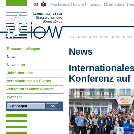
Navigation
Navigation
Mitarbeitende
|
Intranet
|
Impressum
|
Datenschutz
|
Kont
überspringen
überspringen
IOW
/
News
/
News
/
News - Archiv Details
Navigation
News
Pressemitteilungen
überspringen
News
Newsletter
Internationales
Jahresberichte
Konferenz au
Veranstaltungen & Events
Zeitschrift "Leibniz Nordost"
Webcam