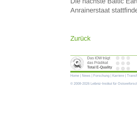
Die nächste Baltic Ea
Anrainerstaat stattfind
Zurück
Das IOW trägt
das Prädikat
Total E-Quality
Navigation
Home
|
News
|
Forschung
|
Karriere
|
Transf
überspringen
© 2008-2026 Leibniz-Institut für Ostseefor