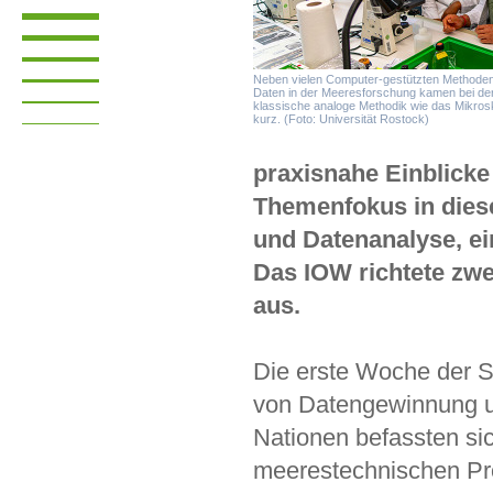
Neben vielen Computer-gestützten Methode
Daten in der Meeresforschung kamen bei 
klassische analoge Methodik wie das Mikros
kurz. (Foto: Universität Rostock)
praxisnahe Einblicke
Themenfokus in die
und Datenanalyse, ei
Das IOW richtete z
aus.
Die erste Woche der 
von Datengewinnung u
Nationen befassten sic
meerestechnischen Pr