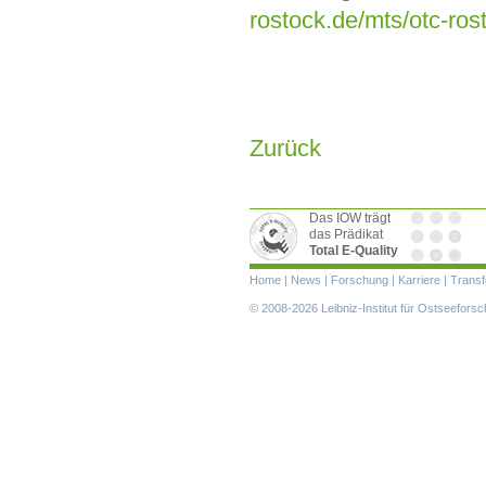
rostock.de/mts/otc-ro
Zurück
Das IOW trägt
das Prädikat
Total E-Quality
Navigation
Home
|
News
|
Forschung
|
Karriere
|
Transf
überspringen
© 2008-2026 Leibniz-Institut für Ostseefor