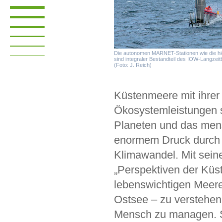
Die autonomen MARNET-Stationen wie die hi
sind integraler Bestandteil des IOW-Langz
(Foto: J. Reich)
Küstenmeere mit ihrer 
Ökosystemleistungen 
Planeten und das mens
enormem Druck durch
Klimawandel. Mit sein
„Perspektiven der Küs
lebenswichtigen Meer
Ostsee – zu verstehen
Mensch zu managen. S