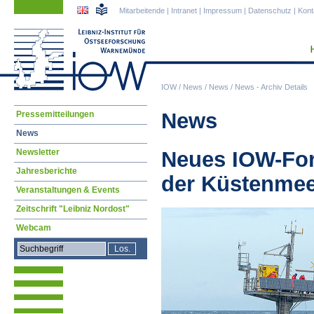
Navigation
Navigation
Mitarbeitende
|
Intranet
|
Impressum
|
Datenschutz
|
Kont
überspringen
überspringen
IOW
/
News
/
News
/
News - Archiv Details
Navigation
News
Pressemitteilungen
überspringen
News
Newsletter
Neues IOW-Fo
Jahresberichte
der Küstenmee
Veranstaltungen & Events
Zeitschrift "Leibniz Nordost"
Webcam