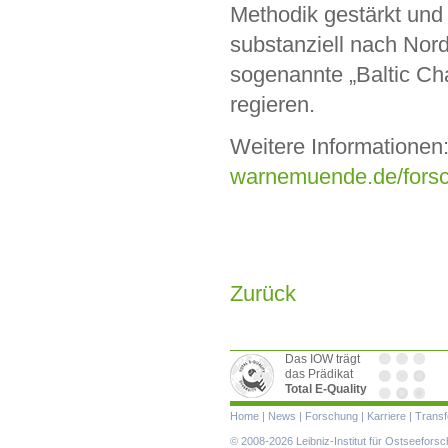
Methodik gestärkt un
substanziell nach Nor
sogenannte „Baltic Cha
regieren.
Weitere Informationen
warnemuende.de/fors
Zurück
Das IOW trägt
das Prädikat
Total E-Quality
Navigation
Home
|
News
|
Forschung
|
Karriere
|
Transf
überspringen
© 2008-2026 Leibniz-Institut für Ostseefor