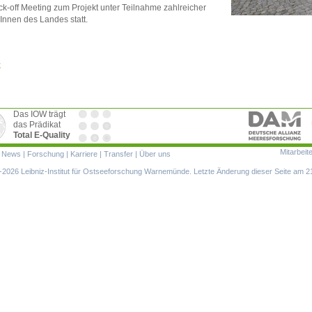
ck-off Meeting zum Projekt unter Teilnahme zahlreicher
Innen des Landes statt.
k
Das IOW trägt
das Prädikat
Total E-Quality
Mitarbeit
ion
|
News
|
Forschung
|
Karriere
|
Transfer
|
Über uns
ringen
2026 Leibniz-Institut für Ostseeforschung Warnemünde. Letzte Änderung dieser Seite am 2