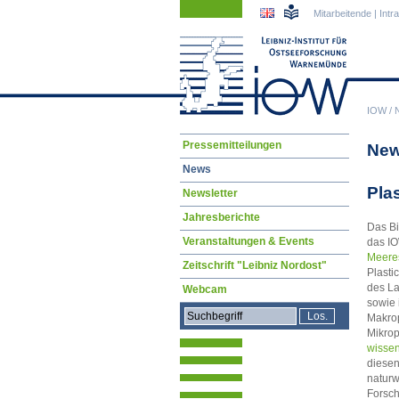
Navigation
Navigation
Mitarbeitende
|
Intr
überspringen
überspringen
IOW
/
Navigation
Pressemitteilungen
Ne
überspringen
News
Pla
Newsletter
Jahresberichte
Das Bi
Veranstaltungen & Events
das I
Meer
Zeitschrift "Leibniz Nordost"
Plasti
des La
Webcam
sowie 
Makrop
Mikrop
wissen
diesen
naturw
Forsch