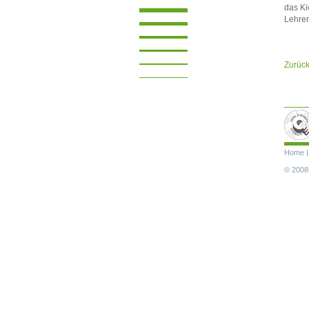
das Ki
Lehrer
Zurüc
Navigat
Home
übersp
© 2008-