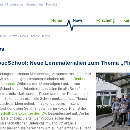
anet
|
Impressum
|
Datenschutz
|
Kontakt
News
/
News
/
News - Archiv Details
ws
sticSchool: Neue Lernmaterialien zum Thema „Pl
ldungsministerium Mecklenburg-Vorpommerns unterstützt
OW bei einem gemeinsamen Vorhaben mit dem
Deutschen
esmuseum
. Während der 18 monatigen Laufzeit von
cSchool sollen Unterrichtsmaterialien für alle Schulformen
ndes entwickelt werden. Dabei werden im Primarbereich
im Sekundarbereich I die Schwerpunkte auf das Thema
lastik im Meer gelegt. Im Sekundarbereich II steht
lastik und sein Gefahrenpotential im Fokus. Hier ist die
schaftliche Expertise des IOW
besonders gefragt. Die für
 Bereich konzipierten Lernmodule sollen den
issenschaftlichen Unterricht im Land um aktuelle
ungsergebnisse bereichern. Am 10. September 2015 fand