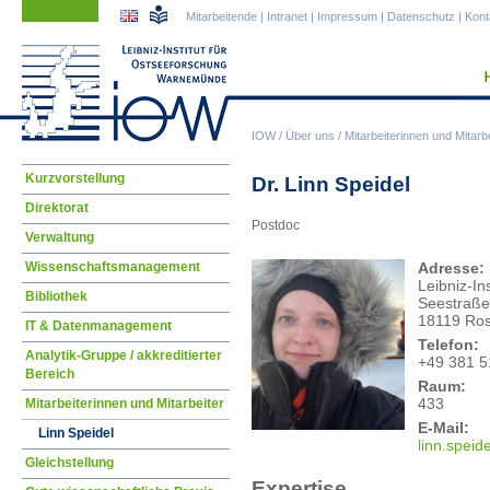
Navigation
Navigation
Mitarbeitende
|
Intranet
|
Impressum
|
Datenschutz
|
Kont
überspringen
überspringen
IOW
/
Über uns
/
Mitarbeiterinnen und Mitarbe
Navigation
Kurzvorstellung
Dr. Linn Speidel
überspringen
Direktorat
Postdoc
Verwaltung
Wissenschaftsmanagement
Adresse:
Leibniz-I
Bibliothek
Seestraße
18119 Ros
IT & Datenmanagement
Telefon:
Analytik-Gruppe / akkreditierter
+49 381 5
Bereich
Raum:
433
Mitarbeiterinnen und Mitarbeiter
E-Mail:
Linn Speidel
linn
.speid
Gleichstellung
Expertise