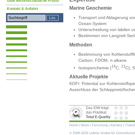
Gute wissenschaftliche Praxis
Marine Geochemie
Kontakt & Anfahrt
Transport und Ablagerung von
Ozean-System
Unterscheidung von labilen un
Bestimmen von Langzeit-Senk
Methoden
Bestimmung von Kohlenstofff
Carbon, FDOM, n-alkane
14
13
Isotopenchemie (
C,
C), S
Aktuelle Projekte
KOFI: Potential zur Kohlenstoffs
Ausschluss der Schleppnetzfischer
Das IOW trägt
das Prädikat
Total E-Quality
Navigation
Home
|
News
|
Forschung
|
Karriere
|
Transf
überspringen
© 2008-2026 Leibniz-Institut für Ostseefor