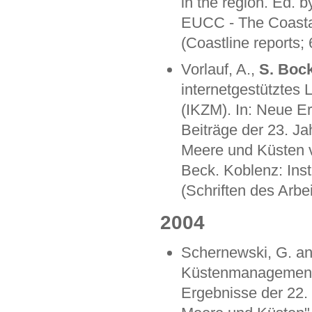
in the region. Ed. 
EUCC - The Coastal
(Coastline reports; 
Vorlauf, A.,
S. Boc
internetgestütztes
(IKZM). In: Neue E
Beiträge der 23. J
Meere und Küsten v.
Beck. Koblenz: Inst
(Schriften des Arbe
2004
Schernewski, G. a
Küstenmanagement.
Ergebnisse der 22.