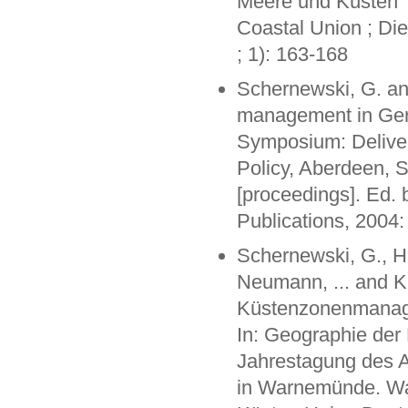
Meere und Küsten
Coastal Union ; Die
; 1): 163-168
Schernewski, G. a
management in Germa
Symposium: Deliver
Policy, Aberdeen, 
[proceedings]. Ed.
Publications, 2004
Schernewski, G., H
Neumann, ... and K.
Küstenzonenmanage
In: Geographie der
Jahrestagung des A
in Warnemünde. Wa