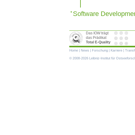
Software Developme
Das IOW trägt
das Prädikat
Total E-Quality
Navigation
Home
|
News
|
Forschung
|
Karriere
|
Transf
überspringen
© 2008-2026 Leibniz-Institut für Ostseefor