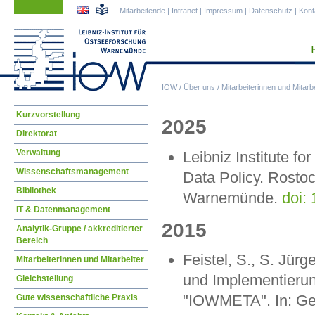
Navigation
Navigation
Mitarbeitende
|
Intranet
|
Impressum
|
Datenschutz
|
Kont
überspringen
überspringen
IOW
/
Über uns
/
Mitarbeiterinnen und Mitarbe
Navigation
Kurzvorstellung
2025
überspringen
Direktorat
Verwaltung
Leibniz Institute 
Wissenschaftsmanagement
Data Policy. Rostoc
Bibliothek
Warnemünde.
doi:
IT & Datenmanagement
2015
Analytik-Gruppe / akkreditierter
Bereich
Feistel, S., S. Jü
Mitarbeiterinnen und Mitarbeiter
und Implementieru
Gleichstellung
"IOWMETA". In: Ge
Gute wissenschaftliche Praxis