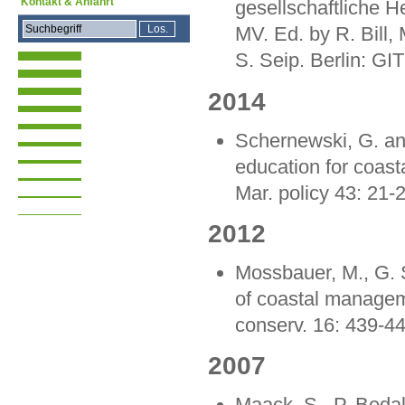
Kontakt & Anfahrt
gesellschaftliche
MV. Ed. by R. Bill, 
S. Seip. Berlin: GI
2014
Schernewski, G. a
education for coast
Mar. policy 43: 21-
2012
Mossbauer, M., G.
of coastal managemen
conserv. 16: 439-4
2007
Maack, S., P. Beda