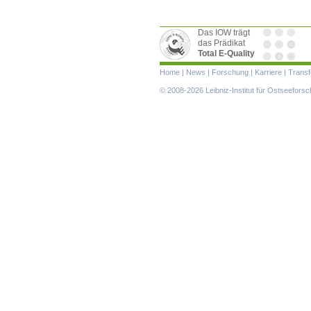
Das IOW trägt
das Prädikat
Total E-Quality
Navigation
Home
|
News
|
Forschung
|
Karriere
|
Transf
überspringen
© 2008-2026 Leibniz-Institut für Ostseefor