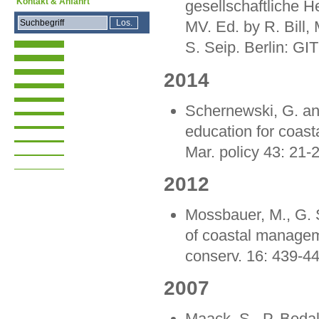
Kontakt & Anfahrt
gesellschaftliche
MV. Ed. by R. Bill, 
S. Seip. Berlin: GI
2014
Schernewski, G. a
education for coast
Mar. policy 43: 21-
2012
Mossbauer, M., G.
of coastal managemen
conserv. 16: 439-4
2007
Maack, S., P. Beda