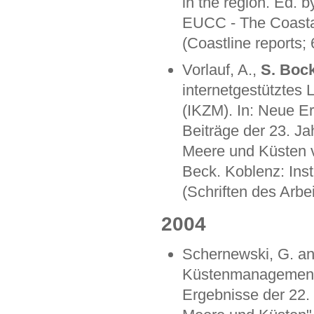
in the region. Ed. 
EUCC - The Coastal
(Coastline reports; 
Vorlauf, A.,
S. Boc
internetgestütztes
(IKZM). In: Neue E
Beiträge der 23. J
Meere und Küsten v.
Beck. Koblenz: Inst
(Schriften des Arbe
2004
Schernewski, G. a
Küstenmanagement.
Ergebnisse der 22.