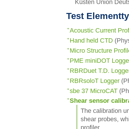
Küsten Union Deutsc
Test Elementt
Acoustic Current Pro
Hand held CTD
(Phys
Micro Structure Profil
PME miniDOT Logge
RBRDuet T.D. Logge
RBRsoloT Logger
(Ph
sbe 37 MicroCAT
(Ph
Shear sensor calibra
The calibration un
shear probes, wh
profiler.