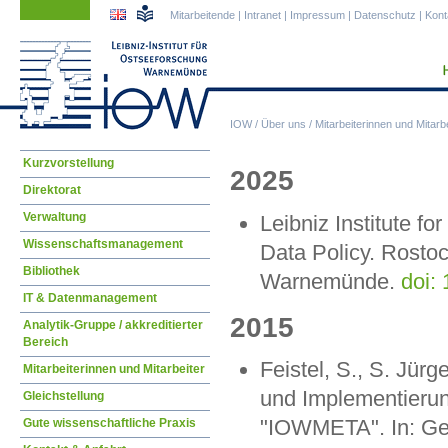
Navigation
Navigation
Mitarbeitende
|
Intranet
|
Impressum
|
Datenschutz
|
Kont
überspringen
überspringen
IOW
/
Über uns
/
Mitarbeiterinnen und Mitarbe
Navigation
Kurzvorstellung
2025
überspringen
Direktorat
Verwaltung
Leibniz Institute 
Wissenschaftsmanagement
Data Policy. Rostoc
Bibliothek
Warnemünde.
doi:
IT & Datenmanagement
2015
Analytik-Gruppe / akkreditierter
Bereich
Feistel, S., S. Jü
Mitarbeiterinnen und Mitarbeiter
und Implementieru
Gleichstellung
"IOWMETA". In: Ge
Gute wissenschaftliche Praxis