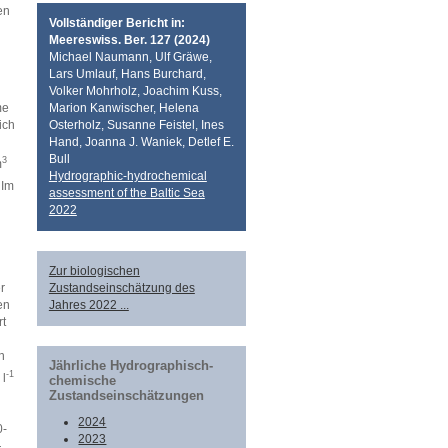
en
Vollständiger Bericht in:
Meereswiss. Ber. 127 (2024)
Michael Naumann, Ulf Gräwe,
Lars Umlauf, Hans Burchard,
Volker Mohrholz, Joachim Kuss,
me
Marion Kanwischer, Helena
ich
Osterholz, Susanne Feistel, Ines
Hand, Joanna J. Waniek, Detlef E.
Bull
3
m
Hydrographic-hydrochemical
 Im
assessment of the Baltic Sea
2022
Zur biologischen
Zustandseinschätzung des
r
Jahres 2022 ...
en
rt
n
Jährliche Hydrographisch-
-1
 l
chemische
Zustandseinschätzungen
2024
0-
2023