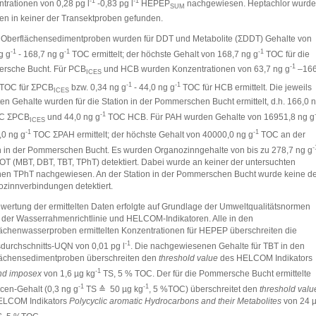
-1
-1
trationen von 0,28 pg l
-0,83 pg l
HEPEP
nachgewiesen.
Heptachlor wurde
SUM
n in keiner der Transektproben gefunden.
 Oberflächensedimentproben wurden für DDT und Metabolite (ΣDDT) Gehalte von
-1
-1
-1
g g
- 168,7 ng g
TOC ermittelt; der höchste Gehalt von 168,7 ng g
TOC für die
-1
rsche Bucht. Für PCB
und HCB wurden Konzentrationen von 63,7 ng g
–166
ICES
-1
-1
TOC für ΣPCB
bzw. 0,34 ng g
- 44,0 ng g
TOC für HCB ermittelt. Die jeweils
ICES
en Gehalte wurden für die Station in der Pommerschen Bucht ermittelt, d.h. 166,0 
-1
C ΣPCB
und 44,0 ng g
TOC HCB. Für PAH wurden Gehalte von 16951,8 ng g
ICES
-1
-1
0 ng g
TOC ΣPAH ermittelt; der höchste Gehalt von 40000,0 ng g
TOC an der
-
n in der Pommerschen Bucht. Es wurden Organozinngehalte von bis zu 278,7 ng g
T (MBT, DBT, TBT, TPhT) detektiert. Dabei wurde an keiner der untersuchten
nen TPhT nachgewiesen. An der Station in der Pommerschen Bucht wurde keine d
zinnverbindungen detektiert.
wertung der ermittelten Daten erfolgte auf Grundlage der Umweltqualitätsnormen
der Wasserrahmenrichtlinie und HELCOM-Indikatoren. Alle in den
ächenwasserproben ermittelten Konzentrationen für HEPEP überschreiten die
‑1
durchschnitts-UQN von 0,01 pg l
. Die nachgewiesenen Gehalte für TBT in den
lächensedimentproben überschreiten den
threshold value
des HELCOM Indikators
-1
nd imposex
von 1,6 µg kg
TS, 5 % TOC. Der für die Pommersche Bucht ermittelte
-1
-1
cen-Gehalt (0,3 ng g
TS ≙ 50 µg kg
, 5 %TOC) überschreitet den
threshold valu
ELCOM Indikators
Polycyclic aromatic Hydrocarbons and their Metabolites
von 24 