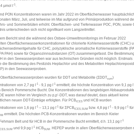
-1
,4 µmol l
.
d PON Konzentrationen waren im Jahr 2022 im Oberflächenwasser hauptsächlich
naten März, Juli, und teilweise im Mai aufgrund von Primärproduktion während de
hrs- und Sommerblüten erhöht. Oberflächen- und Tiefenwasser POC, PON, sowie 
tnis unterschieden sich nicht signifikant vom Langzeitmittel.
sem Bericht sind die während des Ostsee-Umweltmonitorings im Februar 2022
elten Oberflächenwasserkonzentrationen für chlorierte Kohlenwasserstoffe (CHC) 
ächensedimentgehalte für CHC, polyzyklische aromatische Kohlenwasserstoffe (P
PA PAH) sowie für Organozinnsubstanzen (OT) zusammengefasst. Die Bestimmun
H in den Seewasserproben war aus technischen Gründen nicht möglich. Erstmals
te die Bestimmung des Pestizids Heptachlor und des Metaboliten Heptachlorepoxid
P) in den Seewasserproben.
 Oberflächenwasserproben wurden für DDT und Metabolite (ΣDDT
)
sum
-1
-1
trationen von 2,7 pg l
- 9,1 pg l
ermittelt; die höchste Konzentration von 9,1 pg l
n Bereich Pommersche Bucht. Die Konzentrationen des langlebigen Abbauprodukt
DE waren höher im Vergleich zu p,p‘-DDT, was darauf deutet, dass aktuell keine
lichen neuen DDT-Einträge erfolgten. Für PCB
und HCB wurden
ICES
-1
-1
‑1
-1
trationen von 1,6 pg l
– 13,1 pg l
für ΣPCB
bzw. 4,8 pg l
- 9,9 pg l
für
ICES,SUM
ermittelt. Die höchsten PCB-Konzentrationen wurden im Bereich Kieler
UM
-1
Fehmarn Belt und für HCB in der Pommersche Bucht ermittelt, d.h. 13,1 pg l
-1
und 9,9 pg l
HCB
. HEPEP wurde in allen Oberflächenwasserproben 
ICES,SUM
SUM