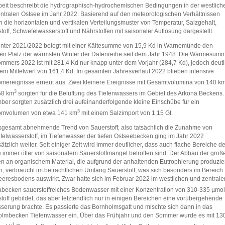
beit beschreibt die hydrographisch-hydrochemischen Bedingungen in der westlich
ntralen Ostsee im Jahr 2022. Basierend auf den meteorologischen Verhältnissen
 die horizontalen und vertikalen Verteilungsmuster von Temperatur, Salzgehalt,
toff, Schwefelwasserstoff und Nährstoffen mit saisonaler Auflösung dargestellt.
nter 2021/2022 belegt mit einer Kältesumme von 15,9 Kd in Warnemünde den
en Platz der wärmsten Winter der Datenreihe seit dem Jahr 1948. Die Wärmesum
mmers 2022 ist mit 281,4 Kd nur knapp unter dem Vorjahr (284,7 Kd), jedoch deutl
em Mittelwert von 161,4 Kd. Im gesamten Jahresverlauf 2022 blieben intensive
omereignisse erneut aus. Zwei kleinere Ereignisse mit Gesamtvolumina von 140 k
3
58 km
sorgten für die Belüftung des Tiefenwassers im Gebiet des Arkona Beckens.
er sorgten zusätzlich drei aufeinanderfolgende kleine Einschübe für ein
3
romvolumen von etwa 141 km
mit einem Salzimport von 1,15 Gt.
sgesamt abnehmende Trend von Sauerstoff, also tatsächlich die Zunahme von
elwasserstoff, im Tiefenwasser der tiefen Ostseebecken ging im Jahr 2022
ätzlich weiter. Seit einiger Zeit wird immer deutlicher, dass auch flache Bereiche de
 immer öfter von saisonalem Sauerstoffmangel betroffen sind. Der Abbau der groß
 an organischem Material, die aufgrund der anhaltenden Eutrophierung produzie
, verbraucht im beträchtlichen Umfang Sauerstoff, was sich besonders im Bereich
eresbodens auswirkt. Zwar hatte sich im Februar 2022 im westlichen und zentrale
becken sauerstoffreiches Bodenwasser mit einer Konzentration von 310-335 µmol
toff gebildet, das aber letztendlich nur in einigen Bereichen eine vorübergehende
serung brachte. Es passierte das Bornholmsgatt und mischte sich dann in das
lmbecken Tiefenwasser ein. Über das Frühjahr und den Sommer wurde es mit 13
‑1