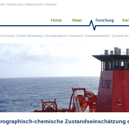
anet
|
Impressum
|
Datenschutz
|
Kontakt
Forschung
/
Ostsee-Monitoring
/
Hydrographisch-chemische Zustandsberichte
/
Zustand der
rographisch-chemische Zustandseinschätzung d