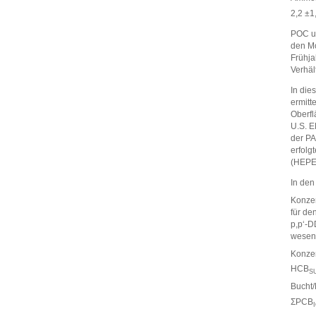
2,2 ±1
POC un
den Mo
Frühja
Verhäl
In die
ermitt
Oberfl
U.S. E
der PA
erfolg
(HEPE
In den
Konzen
für de
p,p‘-D
wesent
Konzen
HCB
S
Bucht/
ΣPCB