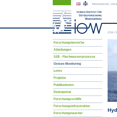
Navigation
Navigation
Mitarbeitende
|
Intr
überspringen
überspringen
IOW
/
Navigation
Forschungsbereiche
überspringen
Abteilungen
S2B - Flachwasserprozesse
Ostsee-Monitoring
Lehre
Projekte
Publikationen
Datenportal
Forschungsschiffe
Forschungsinfrastruktur
Hyd
Forschungstaucher