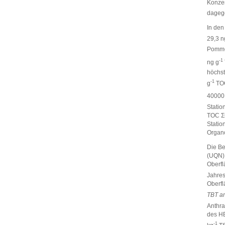
Konzen
dagege
In den
29,3 n
Pomme
-1
ng g
höchst
-1
g
TO
40000,
Statio
TOC ΣO
Statio
Organo
Die Be
(UQN) 
Oberfl
Jahres
Oberf
TBT a
Anthra
des H
-1