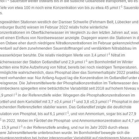
ol l
Sauerstoff weiter ostwärts bis in die südliche Gotlandsee transportiert, wo es 
-1
Tiefe von etwa 100 m noch eine Konzentration von bis zu etwa 45 µmol l
Sauerstof
s.
sgewählten Stationen westlich der Darsser Schwelle (Fehmarn Belt, Lübecker und
nburger Bucht) wiesen im Februar 2022 relativ hohe winterliche
konzentrationen im Oberflächenwasser im Vergleich zu den letzten Jahren auf, was
ell einen Einfluss von Nordseewasser anzeigte. Dagegen waren die Stationen in d
len Ostsee eher durch niedrigere Nitratkonzentrationen im Februar gekennzeichnet
entuell auf dem zunehmenden Sauerstoffmangel und verstärktem Nitratabbau im
-1
wasserkörper beruhte. Die relativ niedrigen Werte von 3,4 µmol l
Nitrat im
-1
ächenwasser der Station Gotlandtief und 2,9 µmol l
am Bornholmtief im Winter
achten eine frühe Aufzehrung von Nitrat, bereits bei noch niedrigen Temperaturen.
rmöglichte wahrscheinlich, dass Phosphat über das Sommerhalbjahr 2022 praktis
ent vorhanden war. Nur Anfang August lag die Konzentration im Gotlandtief unter 
isgrenze. Die Jahresmittelwerte der Phosphatkonzentration im Tiefenwasser des
lmbeckens spiegelten eine beträchtliche Variabilität seit 2018 auf hohem Niveau 
-1
0,9 µmol l
in der Referenztiefe wider. Wogegen die Phosphatkonzentrationen im
-1
-1
rttief und dem Karlsötief mit 3,7 ±0,4 µmol l
und 3,8 ±0,3 µmol l
Phosphat in de
echenden Referenztiefen stabiler waren. Das Gotlandtief zeigte die deutlichste
-1
lation von Phosphat, bis auf 6,1 µmol l
, und von Ammonium, sogar bis auf 27,9
-1
in 2022. Wobei im Fårötief die Phosphat- und Ammoniumkonzentration auf 4,7 µ
-1
 15,9 µmol l
n der Referenztiefe anstieg, und nur im Jahr 2020 durch etwas
gere Jahresmittelwerte unterbrochen wurde. Im Bornholmtief bewegte sich die
umkonzentration bei hoher interannueller Variabilität auf niedrigerem Niveau von