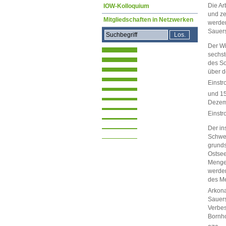
Die Ar
IOW-Kolloquium
und ze
Mitgliedschaften in Netzwerken
werden
Sauers
Der Wi
sechst
des So
über d
Einstr
und 1
Dezemb
Einst
Der in
Schwef
grunds
Ostsee
Mengen
werden
des Me
Arkona
Sauers
Verbes
Bornho