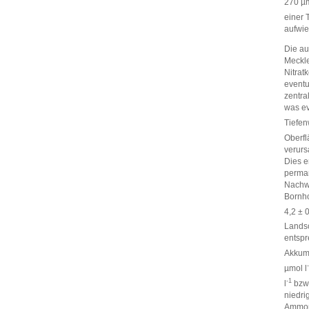
270 µm
einer 
aufwie
Die au
Meckle
Nitrat
eventu
zentra
was ev
Tiefen
Oberfl
verurs
Dies e
perman
Nachwe
Bornho
4,2 ± 
Landso
entspr
Akkumu
µmol l
-1
l
bzw.
niedri
Ammoni