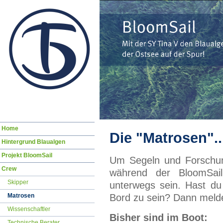
Navigation
Home
Die "Matrosen"..
überspringen
Hintergrund Blaualgen
Projekt BloomSail
Um Segeln und Forschun
Crew
während der BloomSail
Skipper
unterwegs sein. Hast du
Matrosen
Bord zu sein? Dann meld
Wissenschaftler
Bisher sind im Boot:
Technische Berater