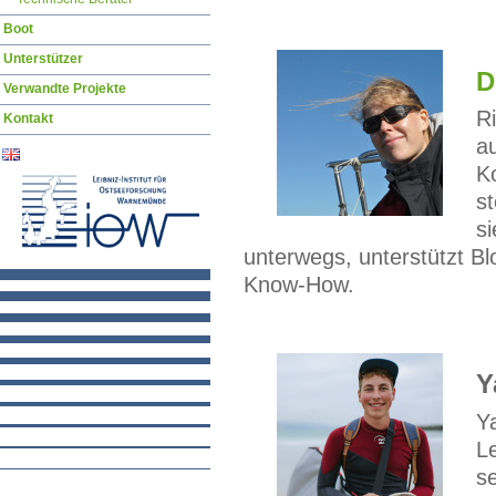
Boot
Unterstützer
D
Verwandte Projekte
R
Kontakt
a
K
st
s
unterwegs, unterstützt B
Know-How.
Y
Y
L
s