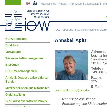
Navigation
Navigation
Mitarbeitende
|
Intranet
|
Impressum
|
Datenschutz
|
Kont
überspringen
überspringen
IOW
/
Über uns
/
Mitarbeiterinnen und Mitarbe
Navigation
Kurzvorstellung
Annabell Apitz
überspringen
Direktorat
Adresse:
Verwaltung
Leibniz-I
Wissenschaftsmanagement
Seestrass
18119 Ros
Bibliothek
Telefon:
IT & Datenmanagement
+49 381 5
Raum:
Analytik-Gruppe / akkreditierter
325
Bereich
E-Mail:
Mitarbeiterinnen und Mitarbeiter
anna
bell.apitz@iow.de
Gleichstellung
technische Assistentin
Gute wissenschaftliche Praxis
Bearbeitung von Makrozoobe