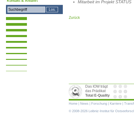
Kontakt & Anfahrt
Mitarbeit im Projekt STATUS
Zurück
Das IOW trägt
das Prädikat
Total E-Quality
Navigation
Home
|
News
|
Forschung
|
Karriere
|
Transf
überspringen
© 2008-2026 Leibniz-Institut für Ostseefor