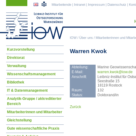
Navigation
Navigation
Mitarbeitende
|
Intranet
|
Impressum
|
Datenschutz
|
Kont
überspringen
überspringen
IOW
/
Über uns
/
Mitarbeiterinnen und Mitarbe
Navigation
Kurzvorstellung
Warren Kwok
überspringen
Direktorat
Verwaltung
Abteilung:
Marine Geowissenscha
E-Mail:
warr
en.kwok@iow.de
Wissenschaftsmanagement
Anschrift:
Leibniz-Institut für O
Seestraße 15
Bibliothek
18119 Rostock
Raum:
132
IT & Datenmanagement
Status:
Doktorand/in
Analytik-Gruppe / akkreditierter
Bereich
Zurück
Mitarbeiterinnen und Mitarbeiter
Gleichstellung
Gute wissenschaftliche Praxis