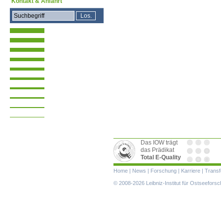
Kontakt & Anfahrt
Das IOW trägt
das Prädikat
Total E-Quality
Navigation
Home
|
News
|
Forschung
|
Karriere
|
Transf
überspringen
© 2008-2026 Leibniz-Institut für Ostseefor