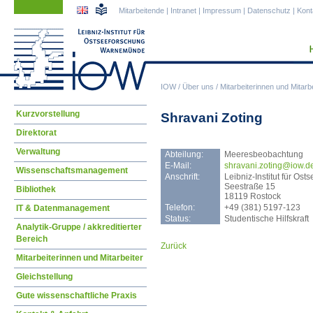
Navigation
Navigation
Mitarbeitende
|
Intranet
|
Impressum
|
Datenschutz
|
Kont
überspringen
überspringen
IOW
/
Über uns
/
Mitarbeiterinnen und Mitarbe
Navigation
Kurzvorstellung
Shravani Zoting
überspringen
Direktorat
Verwaltung
Abteilung:
Meeresbeobachtung
E-Mail:
shra
vani.zoting@iow.d
Wissenschaftsmanagement
Anschrift:
Leibniz-Institut für O
Seestraße 15
Bibliothek
18119 Rostock
Telefon:
+49 (381) 5197-123
IT & Datenmanagement
Status:
Studentische Hilfskraft
Analytik-Gruppe / akkreditierter
Bereich
Zurück
Mitarbeiterinnen und Mitarbeiter
Gleichstellung
Gute wissenschaftliche Praxis