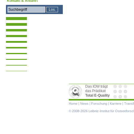
Kontakt & Anfahrt
Das IOW trägt
das Prädikat
Total E-Quality
Navigation
Home
|
News
|
Forschung
|
Karriere
|
Transf
überspringen
© 2008-2026 Leibniz-Institut für Ostseefor