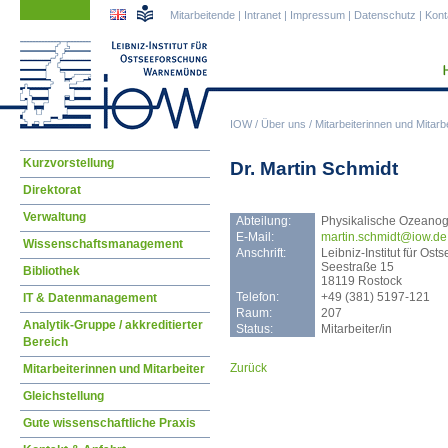
Navigation
Navigation
Mitarbeitende
|
Intranet
|
Impressum
|
Datenschutz
|
Kont
überspringen
überspringen
IOW
/
Über uns
/
Mitarbeiterinnen und Mitarbe
Navigation
Kurzvorstellung
Dr. Martin Schmidt
überspringen
Direktorat
Verwaltung
Abteilung:
Physikalische Ozeanog
E-Mail:
mart
in.schmidt@iow.de
Wissenschaftsmanagement
Anschrift:
Leibniz-Institut für O
Seestraße 15
Bibliothek
18119 Rostock
Telefon:
+49 (381) 5197-121
IT & Datenmanagement
Raum:
207
Analytik-Gruppe / akkreditierter
Status:
Mitarbeiter/in
Bereich
Zurück
Mitarbeiterinnen und Mitarbeiter
Gleichstellung
Gute wissenschaftliche Praxis