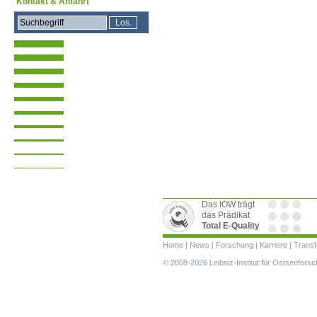
Kontakt & Anfahrt
Das IOW trägt
das Prädikat
Total E-Quality
Navigation
Home
|
News
|
Forschung
|
Karriere
|
Transf
überspringen
© 2008-2026 Leibniz-Institut für Ostseefor